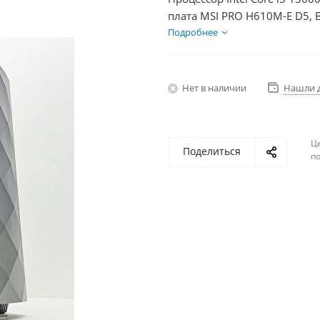
плата MSI PRO H610M-E D5, 
Диски SSD 1000Гб + HDD 2Тб
Подробнее
Нет в наличии
Нашли 
Ц
Поделиться
по