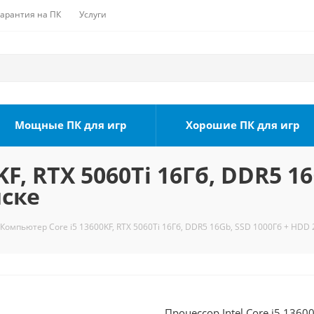
Гарантия на ПК
Услуги
Мощные ПК для игр
Хорошие ПК для игр
F, RTX 5060Ti 16Гб, DDR5 1
мске
Компьютер Core i5 13600KF, RTX 5060Ti 16Гб, DDR5 16Gb, SSD 1000Гб + HDD 
Процессор Intel Core i5 1360