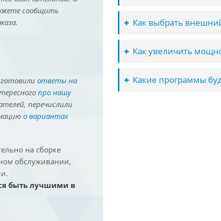
можете сообщить
Как выбрать внешний
каза.
Как увеличить мощно
Какие программы буд
иготовили
ответы на
нтересного
про нашу
ателей, перечислили
рмацию
о вариантах
ельно на сборке
йном обслуживании,
и.
ся быть лучшими в