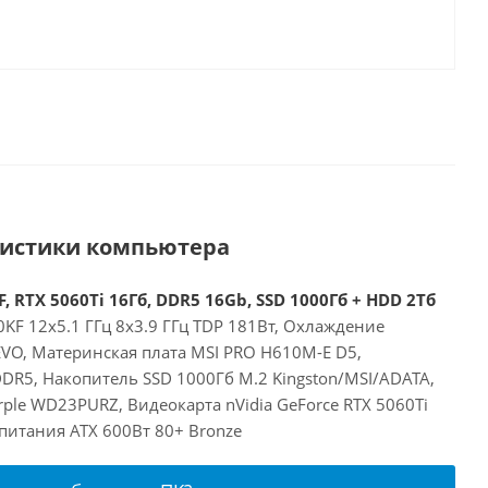
ристики компьютера
, RTX 5060Ti 16Гб, DDR5 16Gb, SSD 1000Гб + HDD 2Тб
00KF 12x5.1 ГГц 8x3.9 ГГц TDP 181Вт, Охлаждение
EVO, Материнская плата MSI PRO H610M-E D5,
DR5, Накопитель SSD 1000Гб M.2 Kingston/MSI/ADATA,
le WD23PURZ, Видеокарта nVidia GeForce RTX 5060Ti
питания ATX 600Вт 80+ Bronze