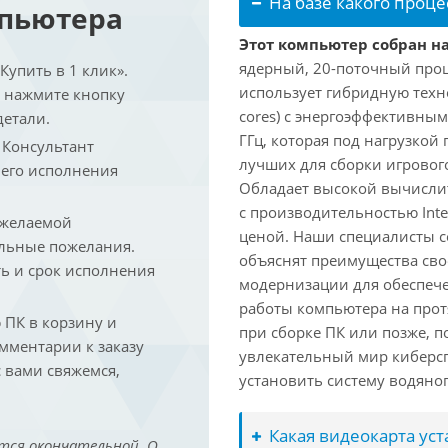
На базе какого проце
мпьютера
Этот компьютер собран на 
ядерный, 20-поточный проце
упить в 1 клик».
использует гибридную техн
и нажмите кнопку
cores) с энергоэффективными
детали.
ГГц, которая под нагрузкой 
. Консультант
лучших для сборки игрового
 его исполнения
Обладает высокой вычислит
с производительностью Inte
 желаемой
ценой. Наши специалисты с
льные пожелания.
объяснят преимущества св
ть и срок исполнения
модернизации для обеспеч
работы компьютера на прот
ПК в корзину и
при сборке ПК или позже, п
омментарии к заказу
увлекательный мир киберс
 вами свяжемся,
установить систему водяно
Какая видеокарта ус
тся окончательной. О