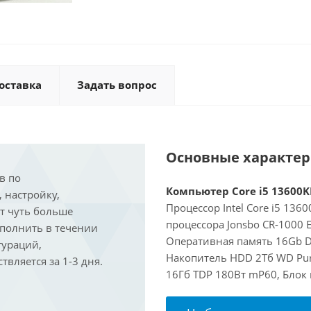
оставка
Задать вопрос
Основные характе
в по
Компьютер Core i5 13600KF
, настройку,
Процессор Intel Core i5 136
ит чуть больше
процессора Jonsbo CR-1000 
ыполнить в течении
Оперативная память 16Gb D
гураций,
Накопитель HDD 2Тб WD Purp
вляется за 1-3 дня.
16Гб TDP 180Вт mP60, Блок 