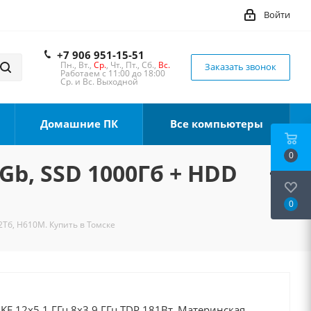
Войти
+7 906 951-15-51
Пн., Вт.,
Ср.
, Чт., Пт., Сб.,
Вс.
Заказать звонок
Работаем с 11:00 до 18:00
Ср. и Вс. Выходной
Домашние ПК
Все компьютеры
0
6Gb, SSD 1000Гб + HDD
0
2Тб, H610M. Купить в Томске
0KF 12x5.1 ГГц 8x3.9 ГГц TDP 181Вт, Материнская