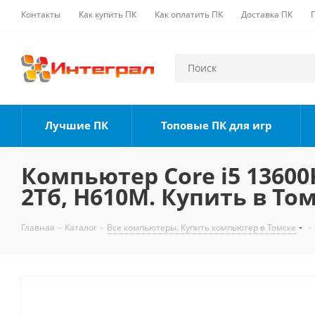
Контакты
Как купить ПК
Как оплатить ПК
Доставка ПК
Лучшие ПК
Топовые ПК для игр
Компьютер Core i5 13600K
2Тб, H610M. Купить в То
Главная
-
Каталог
-
Все компьютеры. Купить компьютер в Томске
-