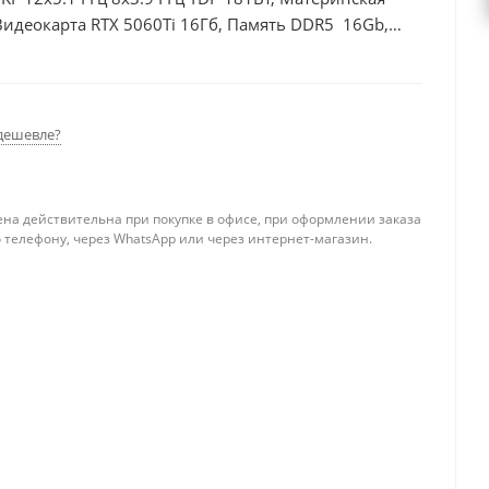
Видеокарта RTX 5060Ti 16Гб, Память DDR5 16Gb,
, БП 600Вт
дешевле?
ена действительна при покупке в офисе, при оформлении заказа
 телефону, через WhatsApp или через интернет-магазин.