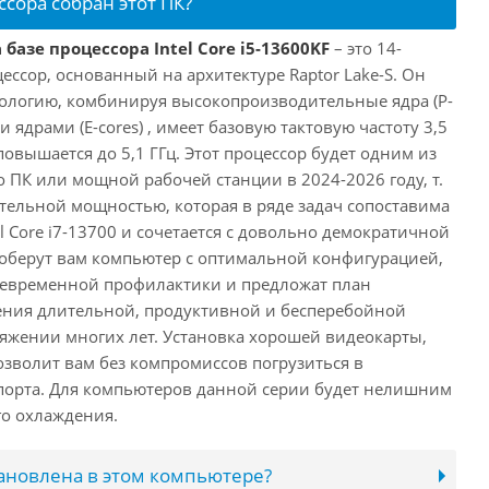
ссора собран этот ПК?
базе процессора Intel Core i5-13600KF
– это 14-
ссор, основанный на архитектуре Raptor Lake-S. Он
ологию, комбинируя высокопроизводительные ядра (P-
 ядрами (E-cores) , имеет базовую тактовую частоту 3,5
повышается до 5,1 ГГц. Этот процессор будет одним из
 ПК или мощной рабочей станции в 2024-2026 году, т.
ельной мощностью, которая в ряде задач сопоставима
l Core i7-13700 и сочетается с довольно демократичной
оберут вам компьютер с оптимальной конфигурацией,
оевременной профилактики и предложат план
ения длительной, продуктивной и бесперебойной
яжении многих лет. Установка хорошей видеокарты,
озволит вам без компромиссов погрузиться в
порта. Для компьютеров данной серии будет нелишним
го охлаждения.
тановлена в этом компьютере?