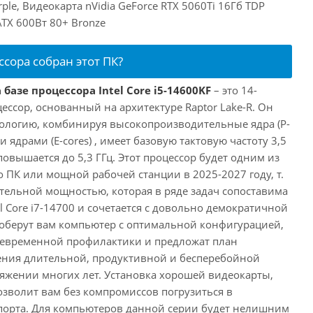
le, Видеокарта nVidia GeForce RTX 5060Ti 16Гб TDP
TX 600Вт 80+ Bronze
ссора собран этот ПК?
базе процессора Intel Core i5-14600KF
– это 14-
ссор, основанный на архитектуре Raptor Lake-R. Он
ологию, комбинируя высокопроизводительные ядра (P-
 ядрами (E-cores) , имеет базовую тактовую частоту 3,5
повышается до 5,3 ГГц. Этот процессор будет одним из
 ПК или мощной рабочей станции в 2025-2027 году, т.
ельной мощностью, которая в ряде задач сопоставима
l Core i7-14700 и сочетается с довольно демократичной
оберут вам компьютер с оптимальной конфигурацией,
оевременной профилактики и предложат план
ения длительной, продуктивной и бесперебойной
яжении многих лет. Установка хорошей видеокарты,
озволит вам без компромиссов погрузиться в
порта. Для компьютеров данной серии будет нелишним