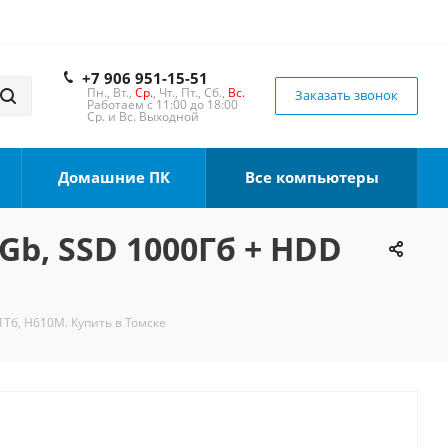
+7 906 951-15-51
Пн., Вт.,
Ср.
, Чт., Пт., Сб.,
Вс.
Заказать звонок
Работаем с 11:00 до 18:00
Ср. и Вс. Выходной
Домашние ПК
Все компьютеры
6Gb, SSD 1000Гб + HDD
1Тб, H610M. Купить в Томске