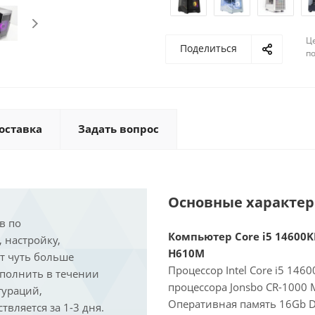
Ц
Поделиться
по
оставка
Задать вопрос
Основные характе
в по
Компьютер Core i5 14600KF
, настройку,
H610M
ит чуть больше
Процессор Intel Core i5 146
ыполнить в течении
процессора Jonsbo CR-1000 
гураций,
Оперативная память 16Gb D
вляется за 1-3 дня.