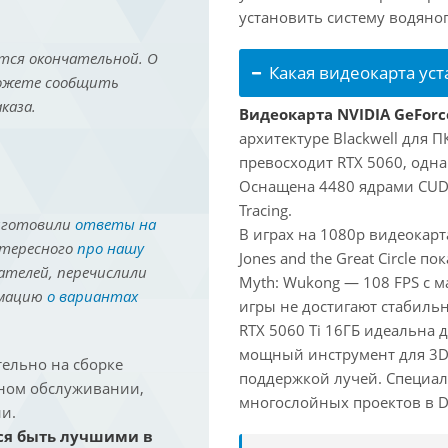
установить систему водяно
тся окончательной. О
Какая видеокарта ус
можете сообщить
каза.
Видеокарта NVIDIA GeForce
архитектуре Blackwell для 
превосходит RTX 5060, одна
Оснащена 4480 ядрами CUDA
Tracing.
иготовили
ответы на
В играх на 1080p видеокарт
нтересного
про нашу
Jones and the Great Circle п
ателей, перечислили
Myth: Wukong — 108 FPS с 
рмацию
о вариантах
игры не достигают стабильн
RTX 5060 Ti 16ГБ идеальна
мощный инструмент для 3D-м
ельно на сборке
поддержкой лучей. Специал
йном обслуживании,
многослойных проектов в Dav
и.
ся быть лучшими в