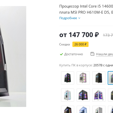
Процессор Intel Core i5 1460
плата MSI PRO H610M-E D5, 
Диски SSD 1000Гб + HDD 1Тб
Подробнее
от
147 700 ₽
173 7
Скидка
26 000 ₽
Достаточно
Нашли де
Купить ПК в корпусе:
2057B c одн