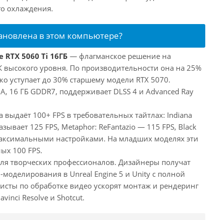
го охлаждения.
тановлена в этом компьютере?
 RTX 5060 Ti 16ГБ
— флагманское решение на
ПК высокого уровня. По производительности она на 25%
ко уступает до 30% старшему модели RTX 5070.
, 16 ГБ GDDR7, поддерживает DLSS 4 и Advanced Ray
а выдаёт 100+ FPS в требовательных тайтлах: Indiana
оказывает 125 FPS, Metaphor: ReFantazio — 115 FPS, Black
максимальными настройками. На младших моделях эти
ых 100 FPS.
 для творческих профессионалов. Дизайнеры получат
оделирования в Unreal Engine 5 и Unity с полной
исты по обработке видео ускорят монтаж и рендеринг
inci Resolve и Shotcut.