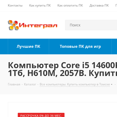
Контакты
Как купить ПК
Как оплатить ПК
Доставка ПК
Лучшие ПК
Топовые ПК для игр
Компьютер Core i5 14600K
1Тб, H610M, 2057B. Купит
Главная
-
Каталог
-
Все компьютеры. Купить компьютер в Томске
-
РАССРОЧКА 0% ДО 36 МЕС.