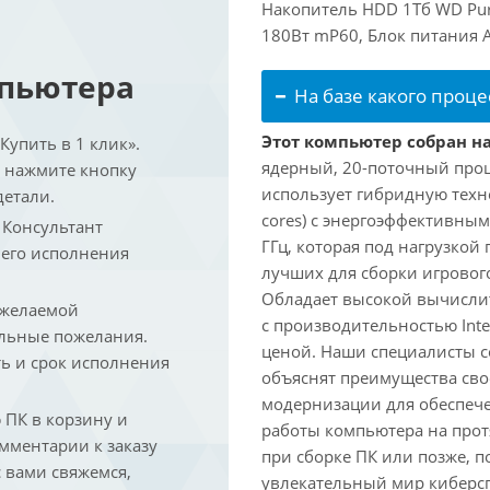
Накопитель HDD 1Тб WD Purp
180Вт mP60, Блок питания A
мпьютера
На базе какого проце
Этот компьютер собран на 
упить в 1 клик».
ядерный, 20-поточный проце
и нажмите кнопку
использует гибридную техн
детали.
cores) с энергоэффективными
. Консультант
ГГц, которая под нагрузкой 
 его исполнения
лучших для сборки игрового
Обладает высокой вычислит
 желаемой
с производительностью Inte
льные пожелания.
ценой. Наши специалисты с
ть и срок исполнения
объяснят преимущества св
модернизации для обеспеч
ПК в корзину и
работы компьютера на прот
омментарии к заказу
при сборке ПК или позже, п
 вами свяжемся,
увлекательный мир киберс