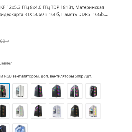
0KF 12x5.3 ГГц 8x4.0 ГГц TDP 181Вт, Материнская
Видеокарта RTX 5060Ti 16Гб, Память DDR5 16Gb,
, БП 600Вт
00 ₽
шевле?
им RGB вентилятором. Доп. вентиляторы 500р./шт.