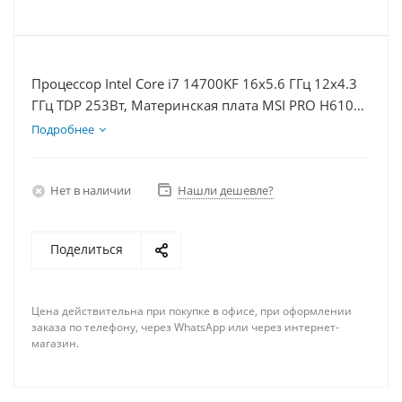
Процессор Intel Core i7 14700KF 16x5.6 ГГц 12x4.3
ГГц TDP 253Вт, Материнская плата MSI PRO H610M-
E D5, Видеокарта RTX 5060 8Гб, Память
Подробнее
DDR5 16Gb, Диски SSD 1000Гб + HDD 2Тб, БП
600Вт
Нет в наличии
Нашли дешевле?
Поделиться
Цена действительна при покупке в офисе, при оформлении
заказа по телефону, через WhatsApp или через интернет-
магазин.