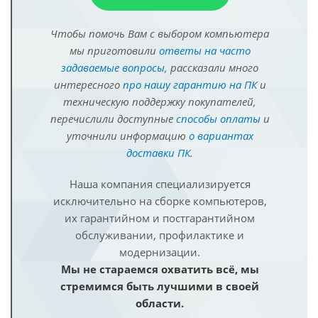
Чтобы помочь Вам с выбором компьютера
мы приготовили
ответы на часто
задаваемые вопросы
, рассказали много
интересного
про нашу гарантию на ПК
и
техническую поддержку покупателей,
перечислили доступные
способы оплаты
и
уточнили информацию
о вариантах
доставки ПК
.
Наша компания специализируется
исключительно на сборке компьютеров,
их гарантийном и постгарантийном
обслуживании, профилактике и
модернизации.
Мы не стараемся охватить всё, мы
стремимся быть лучшими в своей
области.