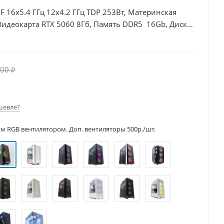
0F 16x5.4 ГГц 12x4.2 ГГц TDP 253Вт, Материнская
Видеокарта RTX 5060 8Гб, Память DDR5 16Gb, Диски
00Вт
00 ₽
шевле?
им RGB вентилятором. Доп. вентиляторы 500р./шт.