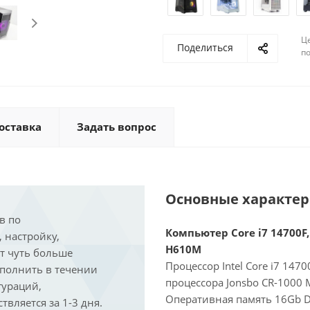
Ц
Поделиться
по
оставка
Задать вопрос
Основные характе
в по
Компьютер Core i7 14700F,
, настройку,
H610M
ит чуть больше
Процессор Intel Core i7 147
ыполнить в течении
процессора Jonsbo CR-1000 
гураций,
Оперативная память 16Gb D
вляется за 1-3 дня.