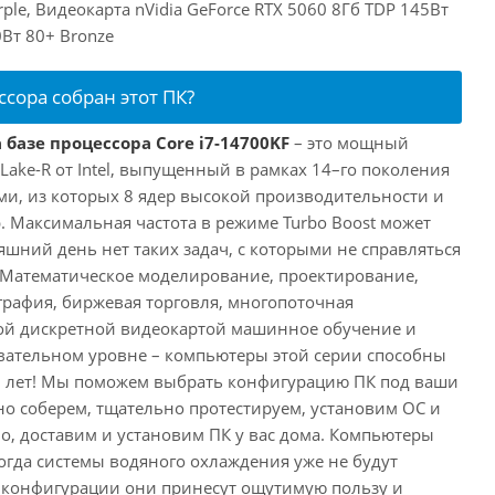
le, Видеокарта nVidia GeForce RTX 5060 8Гб TDP 145Вт
Вт 80+ Bronze
ссора собран этот ПК?
 базе процессора Core i7-14700KF
– это мощный
 Lake-R от Intel, выпущенный в рамках 14–го поколения
ми, из которых 8 ядер высокой производительности и
. Максимальная частота в режиме Turbo Boost может
няшний день нет таких задач, с которыми не справляться
 Математическое моделирование, проектирование,
рафия, биржевая торговля, многопоточная
ной дискретной видеокартой машинное обучение и
вательном уровне – компьютеры этой серии способны
10 лет! Мы поможем выбрать конфигурацию ПК под ваши
но соберем, тщательно протестируем, установим ОС и
о, доставим и установим ПК у вас дома. Компьютеры
 когда системы водяного охлаждения уже не будут
й конфигурации они принесут ощутимую пользу и