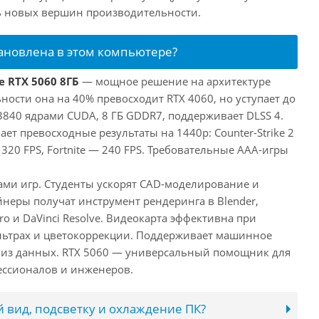
ь новых вершин производительности.
тановлена в этом компьютере?
e RTX 5060 8ГБ
— мощное решение на архитектуре
ьности она на 40% превосходит RTX 4060, но уступает до
3840 ядрами CUDA, 8 ГБ GDDR7, поддерживает DLSS 4.
ает превосходные результаты на 1440p: Counter-Strike 2
 320 FPS, Fortnite — 240 FPS. Требовательные AAA-игры
лами игр. Студенты ускорят CAD-моделирование и
неры получат инструмент рендеринга в Blender,
ro и DaVinci Resolve. Видеокарта эффективна при
льтрах и цветокоррекции. Поддерживает машинное
лиз данных. RTX 5060 — универсальный помощник для
ессионалов и инженеров.
 вид, подсветку и охлаждение ПК?