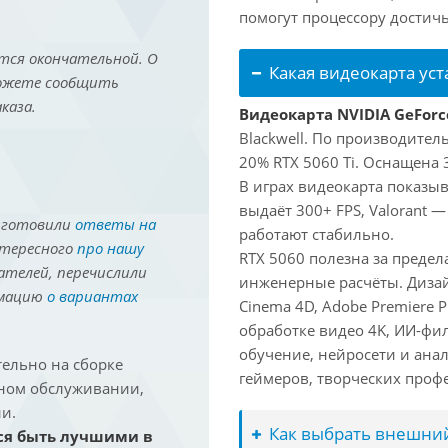
помогут процессору достич
тся окончательной. О
Какая видеокарта ус
можете сообщить
каза.
Видеокарта NVIDIA GeForc
Blackwell. По производител
20% RTX 5060 Ti. Оснащена 
В играх видеокарта показыв
выдаёт 300+ FPS, Valorant —
иготовили
ответы на
работают стабильно.
нтересного
про нашу
RTX 5060 полезна за преде
ателей, перечислили
инженерные расчёты. Дизай
рмацию
о вариантах
Cinema 4D, Adobe Premiere P
обработке видео 4K, ИИ-фи
обучение, нейросети и ана
ельно на сборке
геймеров, творческих проф
йном обслуживании,
и.
Как выбрать внешний
ся быть лучшими в