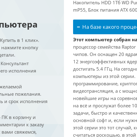
Накопитель HDD 1Тб WD Purp
mP55, Блок питания ATX 600
мпьютера
На базе какого проце
Этот компьютер собран на
упить в 1 клик».
процессор семейства Raptor
и нажмите кнопку
чипов. Он оснащен 20 ядра
детали.
12 энергоэффективных ядер
. Консультант
достигать 5.4 ГГц. На сегод
 его исполнения
компьютеры из этой серии.
программирование, криптог
 желаемой
видеотрансляция, а с мощ
льные пожелания.
новейшие игры на соревно
ть и срок исполнения
на всё и прослужат более 
задачи, быстро и качествен
ПК в корзину и
основной софт и, если нужн
омментарии к заказу
этой серии это тот случай,
 вами свяжемся,
считаться роскошью, в это