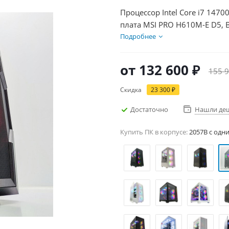
Процессор Intel Core i7 1470
плата MSI PRO H610M-E D5, 
SSD 1000Гб + HDD 1Тб, БП 6
Подробнее
от
132 600 ₽
155 9
Скидка
23 300 ₽
Достаточно
Нашли де
Купить ПК в корпусе:
2057B c одн