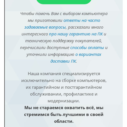
Чтобы помочь Вам с выбором компьютера
мы приготовили
ответы на часто
задаваемые вопросы
, рассказали много
интересного
про нашу гарантию на ПК
и
техническую поддержку покупателей,
перечислили доступные
способы оплаты
и
уточнили информацию
о вариантах
доставки ПК
.
Наша компания специализируется
исключительно на сборке компьютеров,
их гарантийном и постгарантийном
обслуживании, профилактике и
модернизации.
Мы не стараемся охватить всё, мы
стремимся быть лучшими в своей
области.