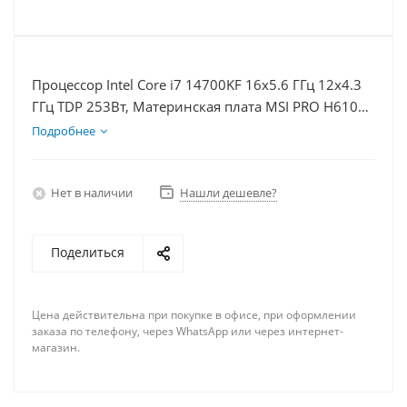
Процессор Intel Core i7 14700KF 16x5.6 ГГц 12x4.3
ГГц TDP 253Вт, Материнская плата MSI PRO H610M-
E D5, Видеокарта RTX 5060 8Гб, Память
Подробнее
DDR5 16Gb, Диски SSD 1000Гб, БП 600Вт
Нет в наличии
Нашли дешевле?
Поделиться
Цена действительна при покупке в офисе, при оформлении
заказа по телефону, через WhatsApp или через интернет-
магазин.