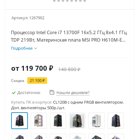
Артикул:
1267902
Процессор Intel Core i7 13700F 16x5.2 ГГц 8x4.1 ГГц
TDP 219Вт, Материнская плата MSI PRO H610M-E
D5, Видеокарта RTX 5060Ti 8Гб, Память
Подробнее
DDR5 16Gb, Диски SSD 1000Гб, БП 600Вт
от
119 700 ₽
140 800 ₽
Скидка
21 100 ₽
Достаточно
Нашли дешевле?
Купить ПК в корпусе:
CL120B c одним FRGB вентилятором.
Доп. вентиляторы 500р./шт.