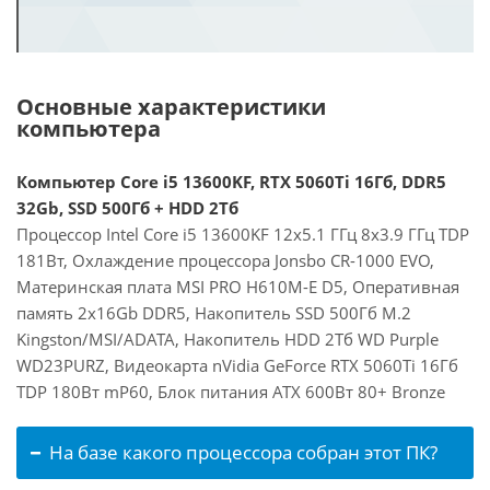
Основные характеристики
компьютера
Компьютер Core i5 13600KF, RTX 5060Ti 16Гб, DDR5
32Gb, SSD 500Гб + HDD 2Тб
Процессор Intel Core i5 13600KF 12x5.1 ГГц 8x3.9 ГГц TDP
181Вт, Охлаждение процессора Jonsbo CR-1000 EVO,
Материнская плата MSI PRO H610M-E D5, Оперативная
память 2x16Gb DDR5, Накопитель SSD 500Гб M.2
Kingston/MSI/ADATA, Накопитель HDD 2Тб WD Purple
WD23PURZ, Видеокарта nVidia GeForce RTX 5060Ti 16Гб
TDP 180Вт mP60, Блок питания ATX 600Вт 80+ Bronze
На базе какого процессора собран этот ПК?