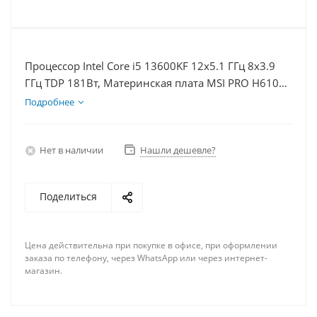
Процессор Intel Core i5 13600KF 12x5.1 ГГц 8x3.9
ГГц TDP 181Вт, Материнская плата MSI PRO H610M-
E D5, Видеокарта RTX 5060Ti 16Гб, Память
Подробнее
DDR5 32Gb, Диски SSD 500Гб + HDD 2Тб, БП 600Вт
Нет в наличии
Нашли дешевле?
Поделиться
Цена действительна при покупке в офисе, при оформлении
заказа по телефону, через WhatsApp или через интернет-
магазин.