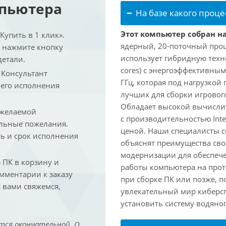
мпьютера
На базе какого проце
Этот компьютер собран на 
упить в 1 клик».
ядерный, 20-поточный проце
и нажмите кнопку
использует гибридную техн
детали.
cores) с энергоэффективными
. Консультант
ГГц, которая под нагрузкой 
 его исполнения
лучших для сборки игрового
Обладает высокой вычислит
 желаемой
с производительностью Inte
льные пожелания.
ценой. Наши специалисты с
ть и срок исполнения
объяснят преимущества св
модернизации для обеспеч
ПК в корзину и
работы компьютера на прот
омментарии к заказу
при сборке ПК или позже, п
 вами свяжемся,
увлекательный мир киберс
установить систему водяно
тся окончательной. О