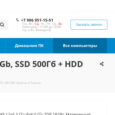
+7 906 951-15-51
Пн., Вт.,
Ср.
, Чт., Пт., Сб.,
Вс.
Заказать звонок
Работаем с 11:00 до 18:00
Ср. и Вс. Выходной
Домашние ПК
Все компьютеры
2Gb, SSD 500Гб + HDD
Тб, H610M. Купить в Томске
0KF 12x5.3 ГГц 8x4.0 ГГц TDP 181Вт, Материнская