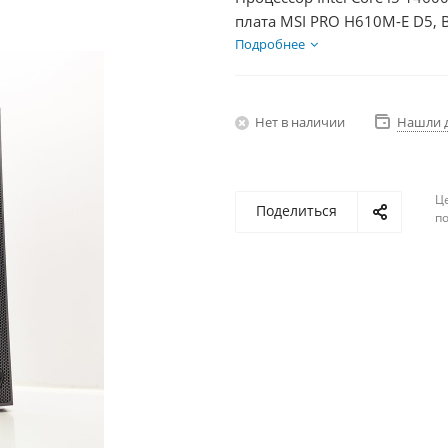
плата MSI PRO H610M-E D5, 
Диски SSD 500Гб + HDD 1Тб,
Подробнее
Нет в наличии
Нашли 
Ц
Поделиться
по