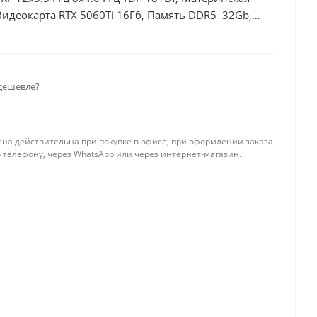
Видеокарта RTX 5060Ti 16Гб, Память DDR5 32Gb,
 БП 600Вт
дешевле?
ена действительна при покупке в офисе, при оформлении заказа
 телефону, через WhatsApp или через интернет-магазин.