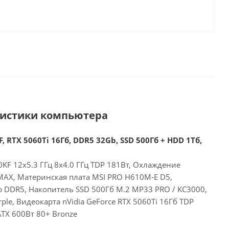
ристики компьютера
, RTX 5060Ti 16Гб, DDR5 32Gb, SSD 500Гб + HDD 1Тб,
00KF 12x5.3 ГГц 8x4.0 ГГц TDP 181Вт, Охлаждение
MAX, Материнская плата MSI PRO H610M-E D5,
 DDR5, Накопитель SSD 500Гб M.2 MP33 PRO / KC3000,
le, Видеокарта nVidia GeForce RTX 5060Ti 16Гб TDP
TX 600Вт 80+ Bronze