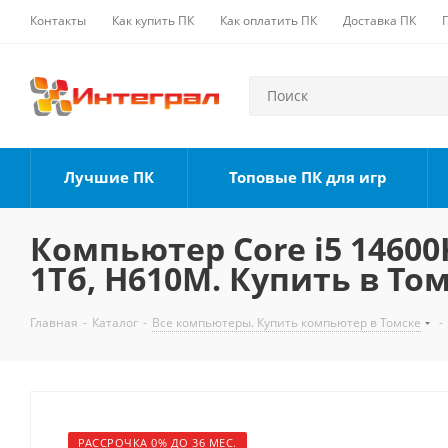
Контакты
Как купить ПК
Как оплатить ПК
Доставка ПК
Лучшие ПК
Топовые ПК для игр
Компьютер Core i5 14600K
1Тб, H610M. Купить в То
Главная
-
Каталог
-
Все компьютеры. Купить компьютер в Томске
-
РАССРОЧКА 0% ДО 36 МЕС.