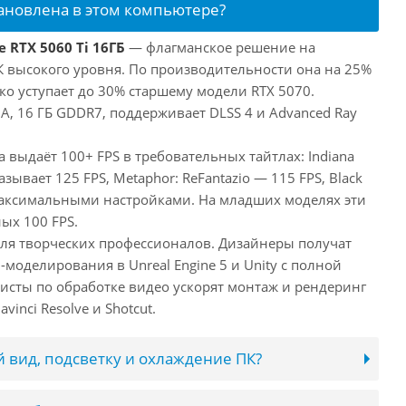
тановлена в этом компьютере?
 RTX 5060 Ti 16ГБ
— флагманское решение на
ПК высокого уровня. По производительности она на 25%
ко уступает до 30% старшему модели RTX 5070.
, 16 ГБ GDDR7, поддерживает DLSS 4 и Advanced Ray
а выдаёт 100+ FPS в требовательных тайтлах: Indiana
оказывает 125 FPS, Metaphor: ReFantazio — 115 FPS, Black
максимальными настройками. На младших моделях эти
ых 100 FPS.
 для творческих профессионалов. Дизайнеры получат
оделирования в Unreal Engine 5 и Unity с полной
исты по обработке видео ускорят монтаж и рендеринг
inci Resolve и Shotcut.
 вид, подсветку и охлаждение ПК?