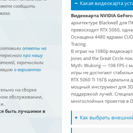
Какая видеокарта ус
можете сообщить
каза.
Видеокарта NVIDIA GeForce
архитектуре Blackwell для 
превосходит RTX 5060, одна
Оснащена 4480 ядрами CUDA
Tracing.
иготовили
ответы на
В играх на 1080p видеокарт
нтересного
про нашу
Jones and the Great Circle п
ателей, перечислили
Myth: Wukong — 108 FPS с 
рмацию
о вариантах
игры не достигают стабильн
RTX 5060 Ti 16ГБ идеальна
мощный инструмент для 3D-м
ельно на сборке
поддержкой лучей. Специал
йном обслуживании,
многослойных проектов в Dav
и.
ся быть лучшими в
Как выбрать внешний