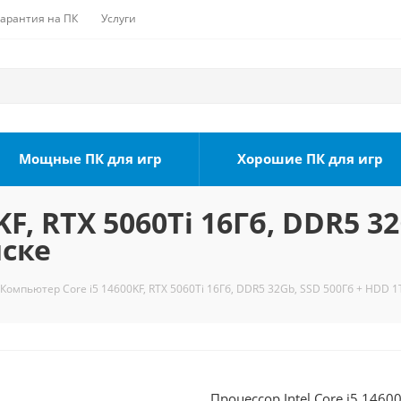
Гарантия на ПК
Услуги
Мощные ПК для игр
Хорошие ПК для игр
F, RTX 5060Ti 16Гб, DDR5 3
мске
Компьютер Core i5 14600KF, RTX 5060Ti 16Гб, DDR5 32Gb, SSD 500Гб + HDD 1
Процессор Intel Core i5 1460