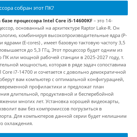
ссора собран этот ПК?
базе процессора Intel Core i5-14600KF
– это 14-
ссор, основанный на архитектуре Raptor Lake-R. Он
ологию, комбинируя высокопроизводительные ядра (P-
 ядрами (E-cores) , имеет базовую тактовую частоту 3,5
повышается до 5,3 ГГц. Этот процессор будет одним из
 ПК или мощной рабочей станции в 2025-2027 году, т.
ельной мощностью, которая в ряде задач сопоставима
l Core i7-14700 и сочетается с довольно демократичной
оберут вам компьютер с оптимальной конфигурацией,
оевременной профилактики и предложат план
ения длительной, продуктивной и бесперебойной
яжении многих лет. Установка хорошей видеокарты,
озволит вам без компромиссов погрузиться в
порта. Для компьютеров данной серии будет нелишним
го охлаждения.