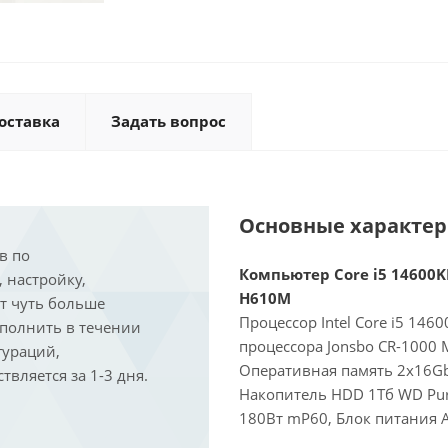
оставка
Задать вопрос
Основные характе
в по
Компьютер Core i5 14600KF
, настройку,
H610M
ит чуть больше
Процессор Intel Core i5 146
ыполнить в течении
процессора Jonsbo CR-1000 
гураций,
Оперативная память 2x16Gb
вляется за 1-3 дня.
Накопитель HDD 1Тб WD Purp
180Вт mP60, Блок питания A