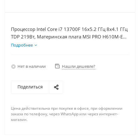
Процессор Intel Core i7 13700F 16x5.2 ГГц 8x4.1 ГГц
TDP 219Вт, Материнская плата MSI PRO H610M-E
D5, Видеокарта RTX 5060Ti 16Гб, Память
Подробнее
DDR5 32Gb, Диски SSD 500Гб + HDD 1Тб, БП 600Вт
Нет в наличии
Нашли дешевле?
Поделиться
Цена действительна при покупке в офисе, при оформлении
заказа по телефону, через WhatsApp или через интернет-
магазин.