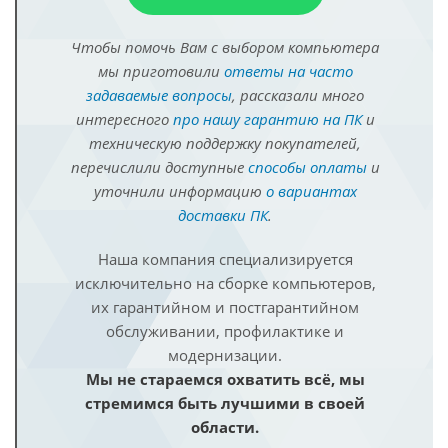
Чтобы помочь Вам с выбором компьютера
мы приготовили
ответы на часто
задаваемые вопросы
, рассказали много
интересного
про нашу гарантию на ПК
и
техническую поддержку покупателей,
перечислили доступные
способы оплаты
и
уточнили информацию
о вариантах
доставки ПК
.
Наша компания специализируется
исключительно на сборке компьютеров,
их гарантийном и постгарантийном
обслуживании, профилактике и
модернизации.
Мы не стараемся охватить всё, мы
стремимся быть лучшими в своей
области.