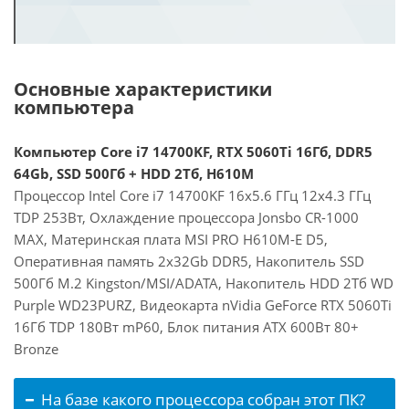
Основные характеристики
компьютера
Компьютер Core i7 14700KF, RTX 5060Ti 16Гб, DDR5
64Gb, SSD 500Гб + HDD 2Тб, H610M
Процессор Intel Core i7 14700KF 16x5.6 ГГц 12x4.3 ГГц
TDP 253Вт, Охлаждение процессора Jonsbo CR-1000
MAX, Материнская плата MSI PRO H610M-E D5,
Оперативная память 2x32Gb DDR5, Накопитель SSD
500Гб M.2 Kingston/MSI/ADATA, Накопитель HDD 2Тб WD
Purple WD23PURZ, Видеокарта nVidia GeForce RTX 5060Ti
16Гб TDP 180Вт mP60, Блок питания ATX 600Вт 80+
Bronze
На базе какого процессора собран этот ПК?