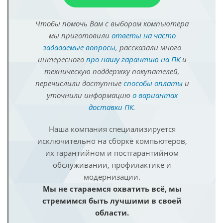
Чтобы помочь Вам с выбором компьютера
мы приготовили
ответы на часто
задаваемые вопросы
, рассказали много
интересного
про нашу гарантию на ПК
и
техническую поддержку покупателей,
перечислили доступные
способы оплаты
и
уточнили информацию
о вариантах
доставки ПК
.
Наша компания специализируется
исключительно на сборке компьютеров,
их гарантийном и постгарантийном
обслуживании, профилактике и
модернизации.
Мы не стараемся охватить всё, мы
стремимся быть лучшими в своей
области.