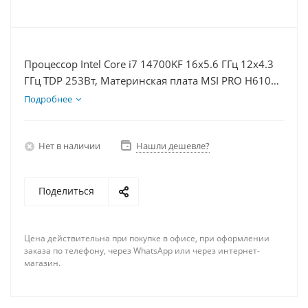
Процессор Intel Core i7 14700KF 16x5.6 ГГц 12x4.3
ГГц TDP 253Вт, Материнская плата MSI PRO H610M-
E D5, Видеокарта RTX 5060Ti 16Гб, Память
Подробнее
DDR5 64Gb, Диски SSD 500Гб + HDD 2Тб, БП 600Вт
Нет в наличии
Нашли дешевле?
Поделиться
Цена действительна при покупке в офисе, при оформлении
заказа по телефону, через WhatsApp или через интернет-
магазин.