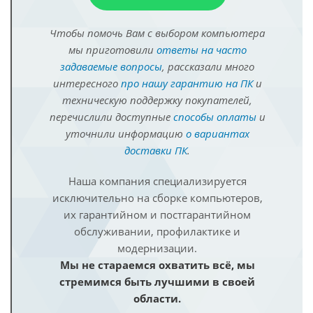
Чтобы помочь Вам с выбором компьютера
мы приготовили
ответы на часто
задаваемые вопросы
, рассказали много
интересного
про нашу гарантию на ПК
и
техническую поддержку покупателей,
перечислили доступные
способы оплаты
и
уточнили информацию
о вариантах
доставки ПК
.
Наша компания специализируется
исключительно на сборке компьютеров,
их гарантийном и постгарантийном
обслуживании, профилактике и
модернизации.
Мы не стараемся охватить всё, мы
стремимся быть лучшими в своей
области.