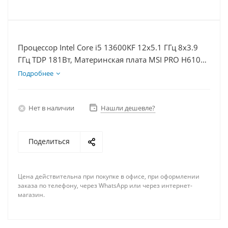
Процессор Intel Core i5 13600KF 12x5.1 ГГц 8x3.9
ГГц TDP 181Вт, Материнская плата MSI PRO H610M-
E D5, Видеокарта RTX 5060Ti 16Гб, Память
Подробнее
DDR5 64Gb, Диски SSD 500Гб + HDD 1Тб, БП 600Вт
Нет в наличии
Нашли дешевле?
Поделиться
Цена действительна при покупке в офисе, при оформлении
заказа по телефону, через WhatsApp или через интернет-
магазин.