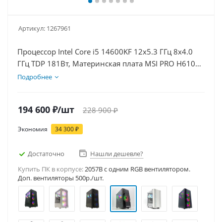
Артикул:
1267961
Процессор Intel Core i5 14600KF 12x5.3 ГГц 8x4.0
ГГц TDP 181Вт, Материнская плата MSI PRO H610M-
E D5, Видеокарта RTX 5060Ti 16Гб, Память
Подробнее
DDR5 64Gb, Диски SSD 500Гб, БП 600Вт
194 600
₽
/шт
228 900
₽
Экономия
34 300
₽
Достаточно
Нашли дешевле?
Купить ПК в корпусе:
2057B c одним RGB вентилятором.
Доп. вентиляторы 500р./шт.