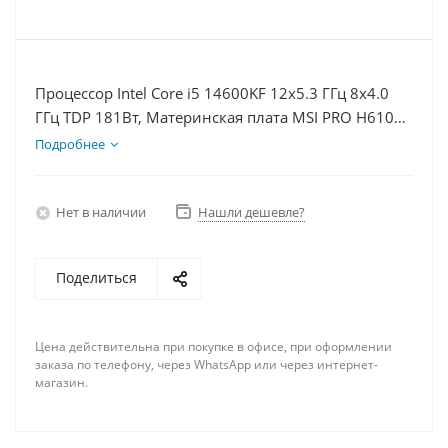
Процессор Intel Core i5 14600KF 12x5.3 ГГц 8x4.0
ГГц TDP 181Вт, Материнская плата MSI PRO H610M-
E D5, Видеокарта RTX 5060 8Гб, Память
Подробнее
DDR5 64Gb, Диски SSD 500Гб + HDD 2Тб, БП 600Вт
Нет в наличии
Нашли дешевле?
Поделиться
Цена действительна при покупке в офисе, при оформлении
заказа по телефону, через WhatsApp или через интернет-
магазин.