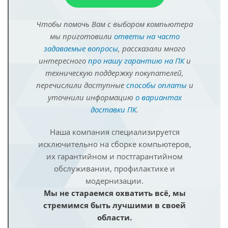
Чтобы помочь Вам с выбором компьютера
мы приготовили
ответы на часто
задаваемые вопросы
, рассказали много
интересного
про нашу гарантию на ПК
и
техническую поддержку покупателей,
перечислили доступные
способы оплаты
и
уточнили информацию
о вариантах
доставки ПК
.
Наша компания специализируется
исключительно на сборке компьютеров,
их гарантийном и постгарантийном
обслуживании, профилактике и
модернизации.
Мы не стараемся охватить всё, мы
стремимся быть лучшими в своей
области.