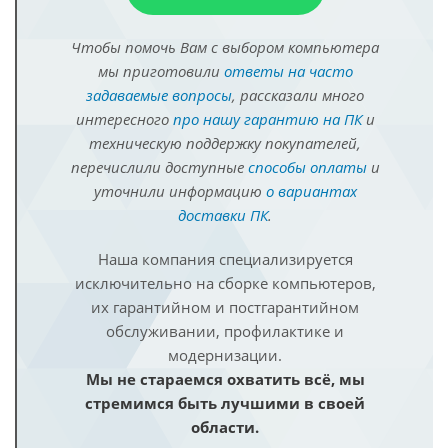
Чтобы помочь Вам с выбором компьютера
мы приготовили
ответы на часто
задаваемые вопросы
, рассказали много
интересного
про нашу гарантию на ПК
и
техническую поддержку покупателей,
перечислили доступные
способы оплаты
и
уточнили информацию
о вариантах
доставки ПК
.
Наша компания специализируется
исключительно на сборке компьютеров,
их гарантийном и постгарантийном
обслуживании, профилактике и
модернизации.
Мы не стараемся охватить всё, мы
стремимся быть лучшими в своей
области.