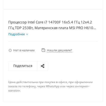
Процессор Intel Core i7 14700F 16x5.4 ГГц 12x4.2
ГГц TDP 253Вт, Материнская плата MSI PRO H610M-
E D5, Видеокарта RTX 5060Ti 8Гб, Память
Подробнее
DDR5 64Gb, Диски SSD 500Гб + HDD 1Тб, БП 600Вт
Нет в наличии
Нашли дешевле?
Поделиться
Цена действительна при покупке в офисе, при оформлении
заказа по телефону, через WhatsApp или через интернет-
магазин.