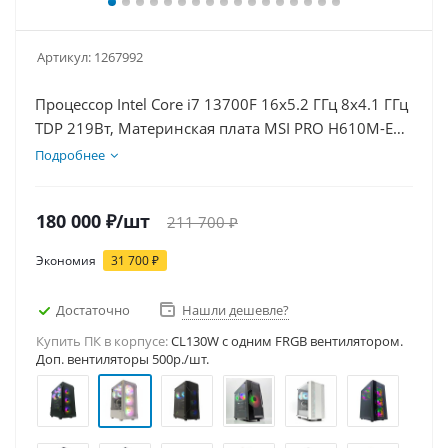
Артикул:
1267992
Процессор Intel Core i7 13700F 16x5.2 ГГц 8x4.1 ГГц
TDP 219Вт, Материнская плата MSI PRO H610M-E
D5, Видеокарта RTX 5060Ti 8Гб, Память
Подробнее
DDR5 64Gb, Диски SSD 500Гб, БП 600Вт
180 000
₽
/шт
211 700
₽
Экономия
31 700
₽
Достаточно
Нашли дешевле?
Купить ПК в корпусе:
CL130W c одним FRGB вентилятором.
Доп. вентиляторы 500р./шт.