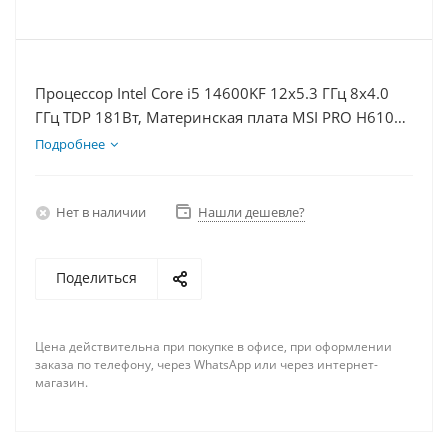
Процессор Intel Core i5 14600KF 12x5.3 ГГц 8x4.0
ГГц TDP 181Вт, Материнская плата MSI PRO H610M-
E D5, Видеокарта RTX 5060Ti 16Гб, Память
Подробнее
DDR5 16Gb, Диски SSD 500Гб + HDD 1Тб, БП 600Вт
Нет в наличии
Нашли дешевле?
Поделиться
Цена действительна при покупке в офисе, при оформлении
заказа по телефону, через WhatsApp или через интернет-
магазин.