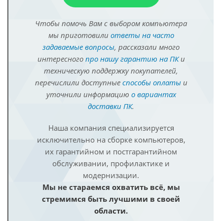
Чтобы помочь Вам с выбором компьютера
мы приготовили
ответы на часто
задаваемые вопросы
, рассказали много
интересного
про нашу гарантию на ПК
и
техническую поддержку покупателей,
перечислили доступные
способы оплаты
и
уточнили информацию
о вариантах
доставки ПК
.
Наша компания специализируется
исключительно на сборке компьютеров,
их гарантийном и постгарантийном
обслуживании, профилактике и
модернизации.
Мы не стараемся охватить всё, мы
стремимся быть лучшими в своей
области.