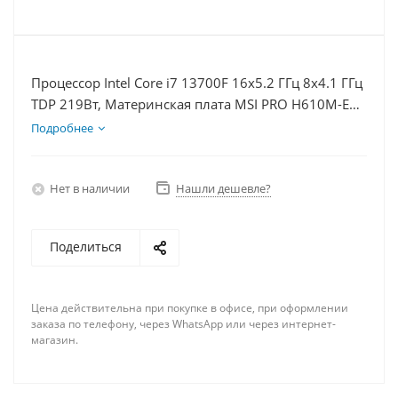
Процессор Intel Core i7 13700F 16x5.2 ГГц 8x4.1 ГГц
TDP 219Вт, Материнская плата MSI PRO H610M-E
D5, Видеокарта RTX 5070 12Гб, Память
Подробнее
DDR5 64Gb, Диски SSD 500Гб + HDD 1Тб, БП 750Вт
Нет в наличии
Нашли дешевле?
Поделиться
Цена действительна при покупке в офисе, при оформлении
заказа по телефону, через WhatsApp или через интернет-
магазин.