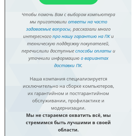
Чтобы помочь Вам с выбором компьютера
мы приготовили
ответы на часто
задаваемые вопросы
, рассказали много
интересного
про нашу гарантию на ПК
и
техническую поддержку покупателей,
перечислили доступные
способы оплаты
и
уточнили информацию
о вариантах
доставки ПК
.
Наша компания специализируется
исключительно на сборке компьютеров,
их гарантийном и постгарантийном
обслуживании, профилактике и
модернизации.
Мы не стараемся охватить всё, мы
стремимся быть лучшими в своей
области.