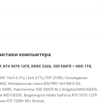
ристики компьютера
, RTX 5070 12Гб, DDR5 32Gb, SSD 500Гб + HDD 1Тб,
00KF 16x5.6 ГГц 12x4.3 ГГц TDP 253Вт, Охлаждение
MAX, Материнская плата MSI PRO H610M-E D5,
 DDR5, Накопитель SSD 500Гб M.2 Kingston/MSI/ADATA,
e WD10EZEX, Видеокарта nVidia GeForce RTX 5070 12Гб
ия ATX 750Вт 80+ Bronze