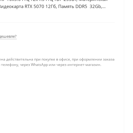
Видеокарта RTX 5070 12Гб, Память DDR5 32Gb,
 БП 750Вт
дешевле?
ена действительна при покупке в офисе, при оформлении заказа
 телефону, через WhatsApp или через интернет-магазин.