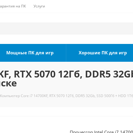
Гарантия на ПК
Услуги
Мощные ПК для игр
Хорошие ПК для игр
F, RTX 5070 12Гб, DDR5 32G
мске
Компьютер Core i7 14700KF, RTX 5070 12Гб, DDR5 32Gb, SSD 500Гб + HDD 1Тб
Процессор Intel Core i7 1470