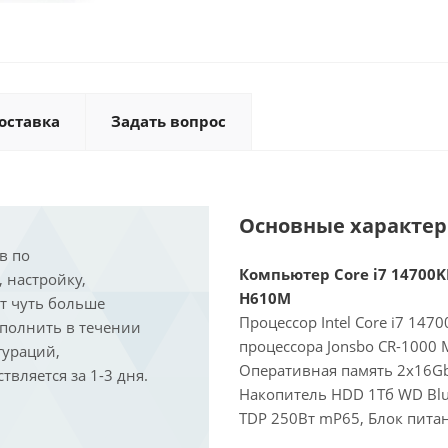
оставка
Задать вопрос
Основные характе
в по
Компьютер Core i7 14700KF
, настройку,
H610M
ит чуть больше
Процессор Intel Core i7 147
ыполнить в течении
процессора Jonsbo CR-1000 
гураций,
Оперативная память 2x16Gb
вляется за 1-3 дня.
Накопитель HDD 1Тб WD Blu
TDP 250Вт mP65, Блок питан