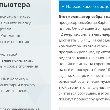
мпьютера
На базе какого проце
Этот компьютер собран на
упить в 1 клик».
процессор семейства Raptor
и нажмите кнопку
чипов. Он оснащен 20 ядра
детали.
12 энергоэффективных ядер
. Консультант
достигать 5.6 ГГц. На сегод
 его исполнения
компьютеры из этой серии.
программирование, криптог
 желаемой
видеотрансляция, а с мощ
льные пожелания.
новейшие игры на соревно
ть и срок исполнения
на всё и прослужат более 
задачи, быстро и качествен
ПК в корзину и
основной софт и, если нужн
омментарии к заказу
этой серии это тот случай,
 вами свяжемся,
считаться роскошью, в это
помогут процессору достич
тся окончательной. О