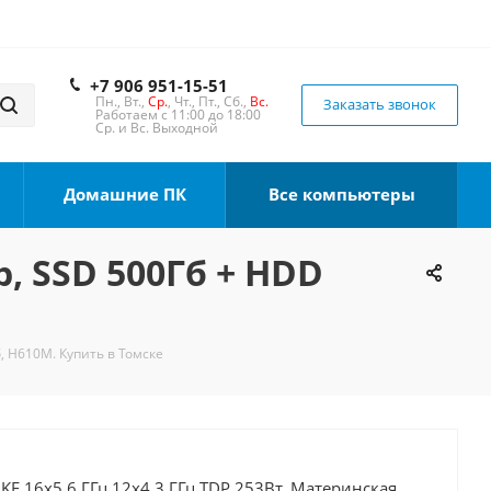
+7 906 951-15-51
Пн., Вт.,
Ср.
, Чт., Пт., Сб.,
Вс.
Заказать звонок
Работаем с 11:00 до 18:00
Ср. и Вс. Выходной
Домашние ПК
Все компьютеры
b, SSD 500Гб + HDD
, H610M. Купить в Томске
0KF 16x5.6 ГГц 12x4.3 ГГц TDP 253Вт, Материнская