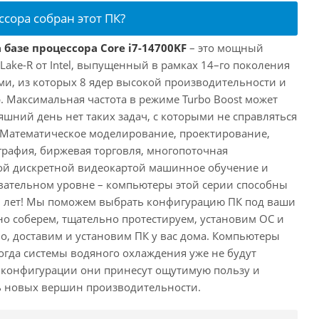
ссора собран этот ПК?
 базе процессора Core i7-14700KF
– это мощный
 Lake-R от Intel, выпущенный в рамках 14–го поколения
ми, из которых 8 ядер высокой производительности и
. Максимальная частота в режиме Turbo Boost может
няшний день нет таких задач, с которыми не справляться
 Математическое моделирование, проектирование,
рафия, биржевая торговля, многопоточная
ной дискретной видеокартой машинное обучение и
вательном уровне – компьютеры этой серии способны
10 лет! Мы поможем выбрать конфигурацию ПК под ваши
но соберем, тщательно протестируем, установим ОС и
о, доставим и установим ПК у вас дома. Компьютеры
 когда системы водяного охлаждения уже не будут
й конфигурации они принесут ощутимую пользу и
ь новых вершин производительности.