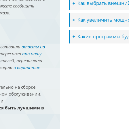
Как выбрать внешний
можете сообщить
каза.
Как увеличить мощно
Какие программы буд
иготовили
ответы на
нтересного
про нашу
ателей, перечислили
рмацию
о вариантах
ельно на сборке
йном обслуживании,
и.
ся быть лучшими в