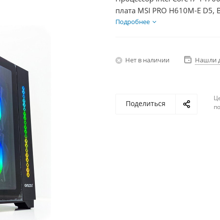
плата MSI PRO H610M-E D5, 
Диски SSD 500Гб + HDD 1Тб,
Подробнее
Нет в наличии
Нашли 
Ц
Поделиться
по