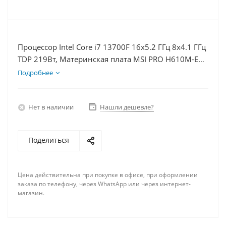
Процессор Intel Core i7 13700F 16x5.2 ГГц 8x4.1 ГГц
TDP 219Вт, Материнская плата MSI PRO H610M-E
D5, Видеокарта RTX 5070 12Гб, Память
Подробнее
DDR5 16Gb, Диски SSD 500Гб + HDD 2Тб, БП 750Вт
Нет в наличии
Нашли дешевле?
Поделиться
Цена действительна при покупке в офисе, при оформлении
заказа по телефону, через WhatsApp или через интернет-
магазин.