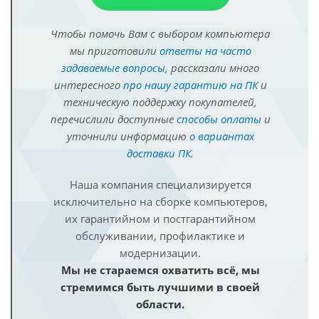
Чтобы помочь Вам с выбором компьютера
мы приготовили
ответы на часто
задаваемые вопросы
, рассказали много
интересного
про нашу гарантию на ПК
и
техническую поддержку покупателей,
перечислили доступные
способы оплаты
и
уточнили информацию
о вариантах
доставки ПК
.
Наша компания специализируется
исключительно на сборке компьютеров,
их гарантийном и постгарантийном
обслуживании, профилактике и
модернизации.
Мы не стараемся охватить всё, мы
стремимся быть лучшими в своей
области.