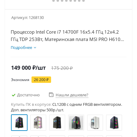
Артикул:
1268130
Процессор Intel Core i7 14700F 16x5.4 ГГц 12x4.2
ГГц TDP 253Вт, Материнская плата MSI PRO H610M-
E D5, Видеокарта RTX 5070 12Гб, Память
Подробнее
DDR5 16Gb, Диски SSD 500Гб, БП 750Вт
149 000
₽
/шт
175 200
₽
Экономия
26 200
₽
Достаточно
Нашли дешевле?
Купить ПК в корпусе:
CL120B c одним FRGB вентилятором.
Доп. вентиляторы 500р./шт.