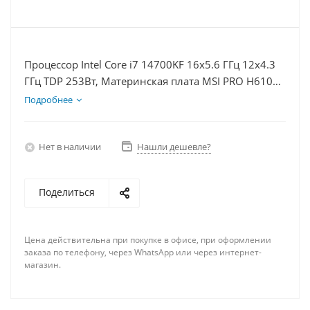
Процессор Intel Core i7 14700KF 16x5.6 ГГц 12x4.3
ГГц TDP 253Вт, Материнская плата MSI PRO H610M-
E D5, Видеокарта RTX 5070 12Гб, Память
Подробнее
DDR5 64Gb, Диски SSD 1000Гб + HDD 2Тб, БП
750Вт
Нет в наличии
Нашли дешевле?
Поделиться
Цена действительна при покупке в офисе, при оформлении
заказа по телефону, через WhatsApp или через интернет-
магазин.