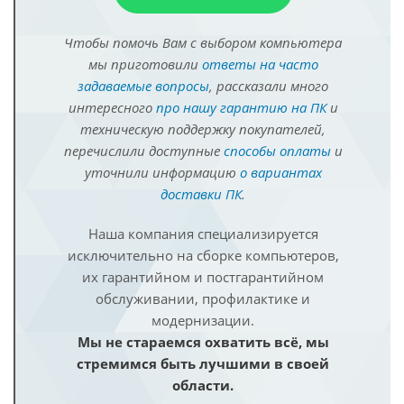
Чтобы помочь Вам с выбором компьютера
мы приготовили
ответы на часто
задаваемые вопросы
, рассказали много
интересного
про нашу гарантию на ПК
и
техническую поддержку покупателей,
перечислили доступные
способы оплаты
и
уточнили информацию
о вариантах
доставки ПК
.
Наша компания специализируется
исключительно на сборке компьютеров,
их гарантийном и постгарантийном
обслуживании, профилактике и
модернизации.
Мы не стараемся охватить всё, мы
стремимся быть лучшими в своей
области.