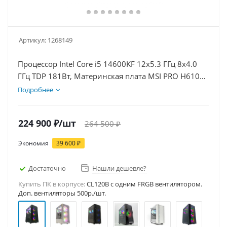
Артикул:
1268149
Процессор Intel Core i5 14600KF 12x5.3 ГГц 8x4.0
ГГц TDP 181Вт, Материнская плата MSI PRO H610M-
E D5, Видеокарта RTX 5070 12Гб, Память
Подробнее
DDR5 64Gb, Диски SSD 1000Гб + HDD 2Тб, БП
750Вт
224 900
₽
/шт
264 500
₽
Экономия
39 600
₽
Достаточно
Нашли дешевле?
Купить ПК в корпусе:
CL120B c одним FRGB вентилятором.
Доп. вентиляторы 500р./шт.