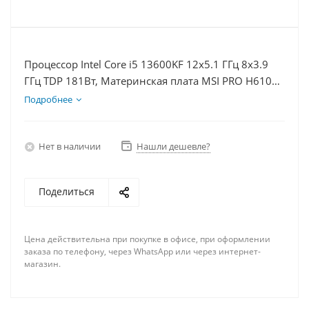
Процессор Intel Core i5 13600KF 12x5.1 ГГц 8x3.9
ГГц TDP 181Вт, Материнская плата MSI PRO H610M-
E D5, Видеокарта RTX 5070 12Гб, Память
Подробнее
DDR5 64Gb, Диски SSD 1000Гб + HDD 1Тб, БП
750Вт
Нет в наличии
Нашли дешевле?
Поделиться
Цена действительна при покупке в офисе, при оформлении
заказа по телефону, через WhatsApp или через интернет-
магазин.