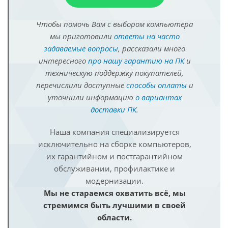
Чтобы помочь Вам с выбором компьютера
мы приготовили
ответы на часто
задаваемые вопросы
, рассказали много
интересного
про нашу гарантию на ПК
и
техническую поддержку покупателей,
перечислили доступные
способы оплаты
и
уточнили информацию
о вариантах
доставки ПК
.
Наша компания специализируется
исключительно на сборке компьютеров,
их гарантийном и постгарантийном
обслуживании, профилактике и
модернизации.
Мы не стараемся охватить всё, мы
стремимся быть лучшими в своей
области.