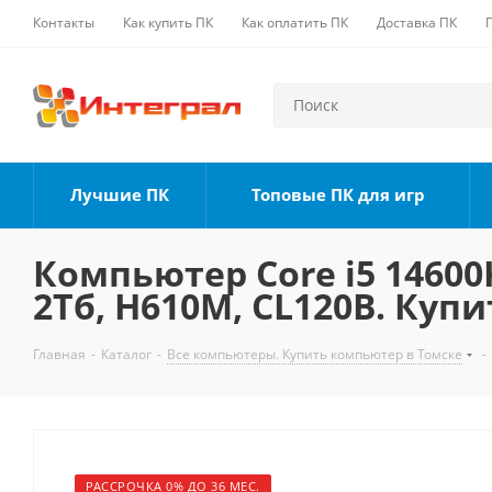
Контакты
Как купить ПК
Как оплатить ПК
Доставка ПК
Лучшие ПК
Топовые ПК для игр
Компьютер Core i5 14600K
2Тб, H610M, CL120B. Купи
Главная
-
Каталог
-
Все компьютеры. Купить компьютер в Томске
-
РАССРОЧКА 0% ДО 36 МЕС.