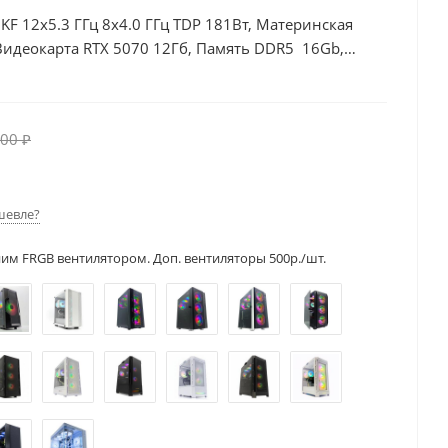
0KF 12x5.3 ГГц 8x4.0 ГГц TDP 181Вт, Материнская
Видеокарта RTX 5070 12Гб, Память DDR5 16Gb,
, БП 750Вт
00 ₽
шевле?
ним FRGB вентилятором. Доп. вентиляторы 500р./шт.