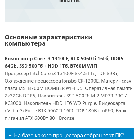
области.
Основные характеристики
компьютера
Компьютер Core i3 13100F, RTX 5060Ti 16Гб, DDR5
64Gb, SSD 500Гб + HDD 1Тб, B760M WiFi
Процессор Intel Core i3 13100F 8x4.5 ГГц TDP 89Вт,
Охлаждение процессора Jonsbo CR-1200E, Материнская
плата MSI B760M BOMBER WIFI D5, Оперативная память
2x32Gb DDR5, Накопитель SSD 500Гб M.2 MP33 PRO /
KC3000, Накопитель HDD 1Тб WD Purple, Видеокарта
nVidia GeForce RTX 5060Ti 16Гб TDP 180Вт mP60, Блок
питания ATX 600Вт 80+ Bronze
На базе какого процессора собран этот ПК?