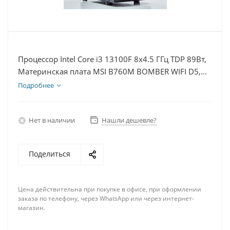
Процессор Intel Core i3 13100F 8x4.5 ГГц TDP 89Вт,
Материнская плата MSI B760M BOMBER WIFI D5,
Видеокарта RTX 5060Ti 16Гб, Память DDR5 64Gb,
Подробнее
Диски SSD 500Гб + HDD 1Тб, БП 600Вт
Нет в наличии
Нашли дешевле?
Поделиться
Цена действительна при покупке в офисе, при оформлении
заказа по телефону, через WhatsApp или через интернет-
магазин.