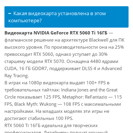
Какая видеокарта установлена в этом
компьютере?
Видеокарта NVIDIA GeForce RTX 5060 Ti 16ГБ
—
флагманское решение на архитектуре Blackwell для ПК
высокого уровня. По производительности она на 25%
превосходит RTX 5060, однако уступает до 30%
старшему модели RTX 5070. Оснащена 4480 ядрами
CUDA, 16 ГБ GDDR7, поддерживает DLSS 4 и Advanced
Ray Tracing.
В играх на 1080p видеокарта выдаёт 100+ FPS в
требовательных тайтлах: Indiana Jones and the Great
Circle показывает 125 FPS, Metaphor: ReFantazio — 115
FPS, Black Myth: Wukong — 108 FPS с максимальными
настройками. На младших моделях эти игры не
достигают стабильных 100 FPS.
RTX 5060 Ti 16ГБ идеальна для творческих
профессионалов. Дизайнеры получат мощный