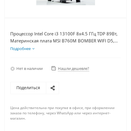
Процессор Intel Core i3 13100F 8x4.5 ГГц TDP 89Вт,
Материнская плата MSI B760M BOMBER WIFI D5,
Видеокарта RTX 5060Ti 16Гб, Память DDR5 32Gb,
Подробнее
Диски SSD 500Гб + HDD 2Тб, БП 600Вт
Нет в наличии
Нашли дешевле?
Поделиться
Цена действительна при покупке в офисе, при оформлении
заказа по телефону, через WhatsApp или через интернет-
магазин.