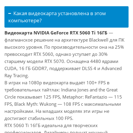
Какая видеокарта установлена в этом
компьютере?
Видеокарта NVIDIA GeForce RTX 5060 Ti 16ГБ
—
флагманское решение на архитектуре Blackwell для ПК
высокого уровня. По производительности она на 25%
превосходит RTX 5060, однако уступает до 30%
старшему модели RTX 5070. Оснащена 4480 ядрами
CUDA, 16 ГБ GDDR7, поддерживает DLSS 4 и Advanced
Ray Tracing.
В играх на 1080p видеокарта выдаёт 100+ FPS в
требовательных тайтлах: Indiana Jones and the Great
Circle показывает 125 FPS, Metaphor: ReFantazio — 115
FPS, Black Myth: Wukong — 108 FPS с максимальными
настройками. На младших моделях эти игры не
достигают стабильных 100 FPS.
RTX 5060 Ti 16ГБ идеальна для творческих
профессионалов. Дизайнеры получат мощный