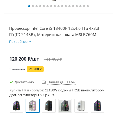
Процессор Intel Core i5 13400F 12x4.6 ГГц 4x3.3
ГГцTDP 148Вт, Материнская плата MSI B760M
BOMBER WIFI D5, Видеокарта RTX 5060Ti 8Гб,
Подробнее
Память DDR5 32Gb, Диски SSD 500Гб, БП 600Вт
120 200
₽
/шт
141 400
₽
Экономия
21 200
₽
Достаточно
Нашли дешевле?
Купить ПК в корпусе:
CL130W c одним FRGB вентилятором.
Доп. вентиляторы 500р./шт.