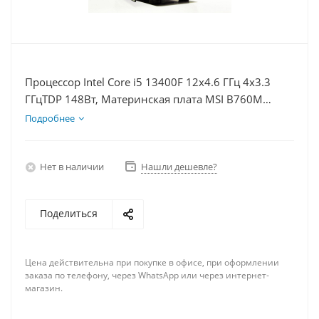
Процессор Intel Core i5 13400F 12x4.6 ГГц 4x3.3
ГГцTDP 148Вт, Материнская плата MSI B760M
BOMBER WIFI D5, Видеокарта RTX 5060Ti 8Гб,
Подробнее
Память DDR5 32Gb, Диски SSD 500Гб + HDD 1Тб,
БП 600Вт
Нет в наличии
Нашли дешевле?
Поделиться
Цена действительна при покупке в офисе, при оформлении
заказа по телефону, через WhatsApp или через интернет-
магазин.