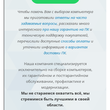
Чтобы помочь Вам с выбором компьютера
мы приготовили
ответы на часто
задаваемые вопросы
, рассказали много
интересного
про нашу гарантию на ПК
и
техническую поддержку покупателей,
перечислили доступные
способы оплаты
и
уточнили информацию
о вариантах
доставки ПК
.
Наша компания специализируется
исключительно на сборке компьютеров,
их гарантийном и постгарантийном
обслуживании, профилактике и
модернизации.
Мы не стараемся охватить всё, мы
стремимся быть лучшими в своей
области.