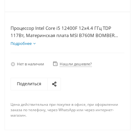
Процессор Intel Core i5 12400F 12x4.4 ГГц TDP
117Вт, Материнская плата MSI B760M BOMBER
WIFI D5, Видеокарта RTX 5060 8Гб, Память
Подробнее
DDR5 32Gb, Диски SSD 500Гб + HDD 2Тб, БП 600Вт
Нет в наличии
Нашли дешевле?
Поделиться
Цена действительна при покупке в офисе, при оформлении
заказа по телефону, через WhatsApp или через интернет-
магазин.