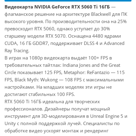
Видеокарта NVIDIA GeForce RTX 5060 Ti 16ГБ
—
флагманское решение на архитектуре Blackwell для ПК
высокого уровня. По производительности она на 25%
превосходит RTX 5060, однако уступает до 30%
старшему модели RTX 5070. Оснащена 4480 ядрами
CUDA, 16 ГБ GDDR7, поддерживает DLSS 4 и Advanced
Ray Tracing.
В играх на 1080p видеокарта выдаёт 100+ FPS в
требовательных тайтлах: Indiana Jones and the Great
Circle показывает 125 FPS, Metaphor: ReFantazio — 115
FPS, Black Myth: Wukong — 108 FPS с максимальными
настройками. На младших моделях эти игры не
достигают стабильных 100 FPS.
RTX 5060 Ti 16ГБ идеальна для творческих
профессионалов. Дизайнеры получат мощный
инструмент для 3D-моделирования в Unreal Engine 5 и
Unity с полной поддержкой лучей. Специалисты по
обработке видео ускорят монтаж и рендеринг