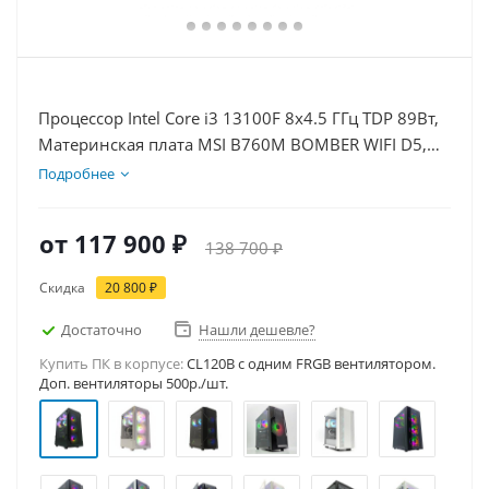
Процессор Intel Core i3 13100F 8x4.5 ГГц TDP 89Вт,
Материнская плата MSI B760M BOMBER WIFI D5,
Видеокарта RTX 5060Ti 16Гб, Память DDR5 16Gb,
Подробнее
Диски SSD 500Гб, БП 600Вт
от
117 900 ₽
138 700 ₽
Скидка
20 800 ₽
Достаточно
Нашли дешевле?
Купить ПК в корпусе:
CL120B c одним FRGB вентилятором.
Доп. вентиляторы 500р./шт.