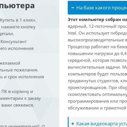
мпьютера
На базе какого проце
Этот компьютер собран на 
упить в 1 клик».
ядерный, 12-поточный проц
и нажмите кнопку
Intel. Он использует гибри
детали.
высокопроизводительные яд
. Консультант
Процессор работает на базо
 его исполнения
повышении нагрузки до 4,4
серединой, которая позвол
 желаемой
вычислительные задачи. Мы
льные пожелания.
компьютеров будет пользов
ть и срок исполнения
продвинутых студентов, кл
проектировщиков. При сбор
ПК в корзину и
скомплектовать оптимальн
омментарии к заказу
программирования или про
 вами свяжемся,
обслуживании и грамотной 
Какая видеокарта ус
тся окончательной. О