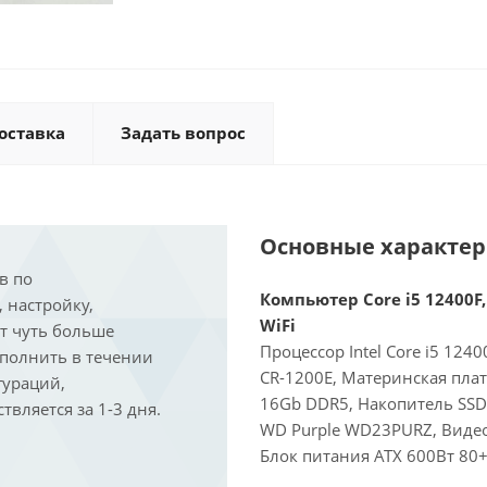
оставка
Задать вопрос
Основные характе
в по
Компьютер Core i5 12400F,
, настройку,
WiFi
ит чуть больше
Процессор Intel Core i5 124
ыполнить в течении
CR-1200E, Материнская пла
гураций,
16Gb DDR5, Накопитель SSD
вляется за 1-3 дня.
WD Purple WD23PURZ, Видеок
Блок питания ATX 600Вт 80+