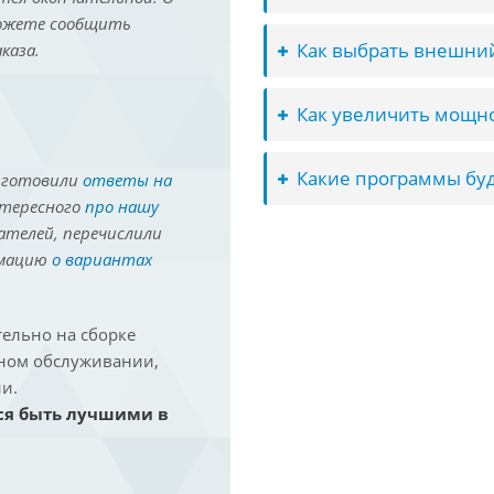
можете сообщить
Как выбрать внешний
каза.
Как увеличить мощно
Какие программы буд
иготовили
ответы на
нтересного
про нашу
ателей, перечислили
рмацию
о вариантах
ельно на сборке
йном обслуживании,
и.
ся быть лучшими в