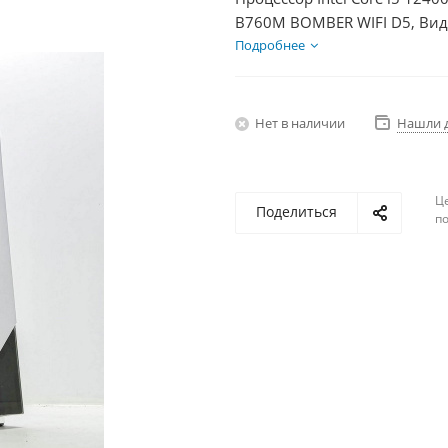
B760M BOMBER WIFI D5, Вид
SSD 500Гб + HDD 2Тб, БП 60
Подробнее
Нет в наличии
Нашли 
Ц
Поделиться
по