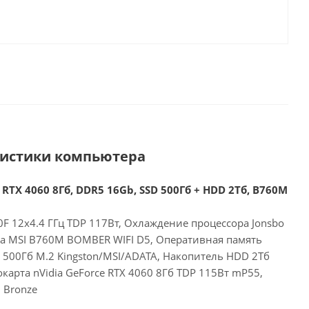
ристики компьютера
 RTX 4060 8Гб, DDR5 16Gb, SSD 500Гб + HDD 2Тб, B760M
00F 12x4.4 ГГц TDP 117Вт, Охлаждение процессора Jonsbo
та MSI B760M BOMBER WIFI D5, Оперативная память
 500Гб M.2 Kingston/MSI/ADATA, Накопитель HDD 2Тб
арта nVidia GeForce RTX 4060 8Гб TDP 115Вт mP55,
 Bronze