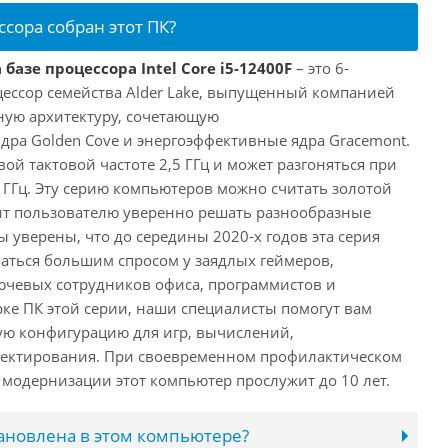
ссора собран этот ПК?
базе процессора Intel Core i5-12400F
– это 6-
ессор семейства Alder Lake, выпущенный компанией
дную архитектуру, сочетающую
ра Golden Cove и энергоэффективные ядра Gracemont.
вой тактовой частоте 2,5 ГГц и может разгоняться при
 ГГц. Эту серию компьютеров можно считать золотой
ит пользователю уверенно решать разнообразные
 уверены, что до середины 2020-х годов эта серия
аться большим спросом у заядлых геймеров,
ючевых сотрудников офиса, программистов и
ке ПК этой серии, наши специалисты помогут вам
ую конфигурацию для игр, вычислений,
ектирования. При своевременном профилактическом
модернизации этот компьютер прослужит до 10 лет.
тановлена в этом компьютере?