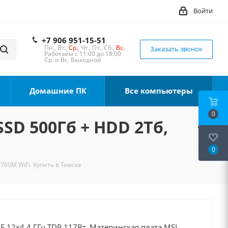
Войти
+7 906 951-15-51
Пн., Вт.,
Ср.
, Чт., Пт., Сб.,
Вс.
Заказать звонок
Работаем с 11:00 до 18:00
Ср. и Вс. Выходной
Домашние ПК
Все компьютеры
0
SSD 500Гб + HDD 2Тб,
0
B760M WiFi. Купить в Томске
0F 12x4.4 ГГц TDP 117Вт, Материнская плата MSI