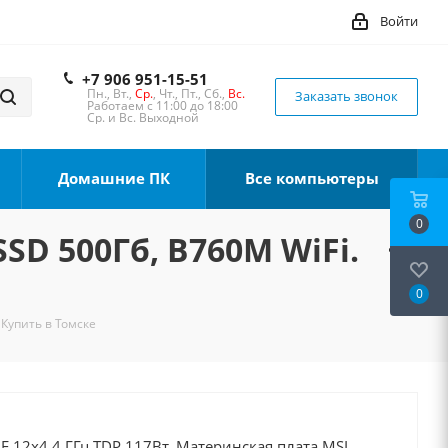
Войти
+7 906 951-15-51
Пн., Вт.,
Ср.
, Чт., Пт., Сб.,
Вс.
Заказать звонок
Работаем с 11:00 до 18:00
Ср. и Вс. Выходной
Домашние ПК
Все компьютеры
0
SSD 500Гб, B760M WiFi.
0
 Купить в Томске
0F 12x4.4 ГГц TDP 117Вт, Материнская плата MSI