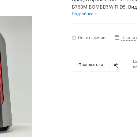
B760M BOMBER WIFI D5, Вид
SSD 500Гб, БП 600Вт
Подробнее
Нет в наличии
Нашли 
Ц
Поделиться
по