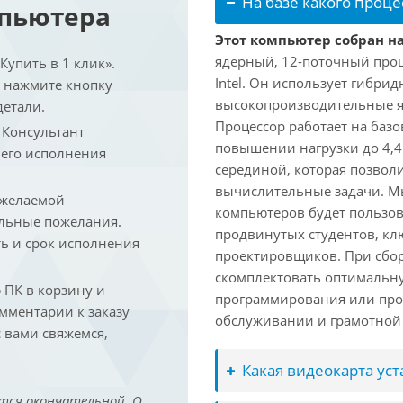
На базе какого проце
мпьютера
Этот компьютер собран на 
ядерный, 12-поточный проц
упить в 1 клик».
Intel. Он использует гибри
и нажмите кнопку
высокопроизводительные яд
детали.
Процессор работает на базо
. Консультант
повышении нагрузки до 4,4
 его исполнения
серединой, которая позвол
вычислительные задачи. Мы
 желаемой
компьютеров будет пользов
льные пожелания.
продвинутых студентов, кл
ть и срок исполнения
проектировщиков. При сбор
скомплектовать оптимальн
ПК в корзину и
программирования или про
омментарии к заказу
обслуживании и грамотной 
 вами свяжемся,
Какая видеокарта ус
тся окончательной. О