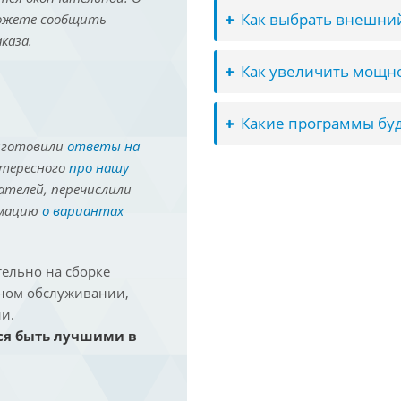
Как выбрать внешний
можете сообщить
каза.
Как увеличить мощно
Какие программы буд
иготовили
ответы на
нтересного
про нашу
ателей, перечислили
рмацию
о вариантах
ельно на сборке
йном обслуживании,
и.
ся быть лучшими в