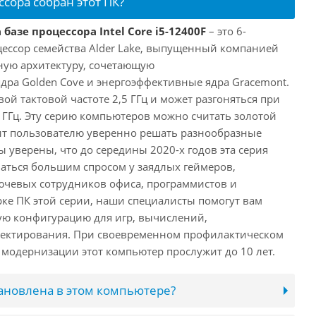
ссора собран этот ПК?
базе процессора Intel Core i5-12400F
– это 6-
ессор семейства Alder Lake, выпущенный компанией
дную архитектуру, сочетающую
ра Golden Cove и энергоэффективные ядра Gracemont.
вой тактовой частоте 2,5 ГГц и может разгоняться при
 ГГц. Эту серию компьютеров можно считать золотой
ит пользователю уверенно решать разнообразные
 уверены, что до середины 2020-х годов эта серия
аться большим спросом у заядлых геймеров,
ючевых сотрудников офиса, программистов и
ке ПК этой серии, наши специалисты помогут вам
ую конфигурацию для игр, вычислений,
ектирования. При своевременном профилактическом
модернизации этот компьютер прослужит до 10 лет.
тановлена в этом компьютере?