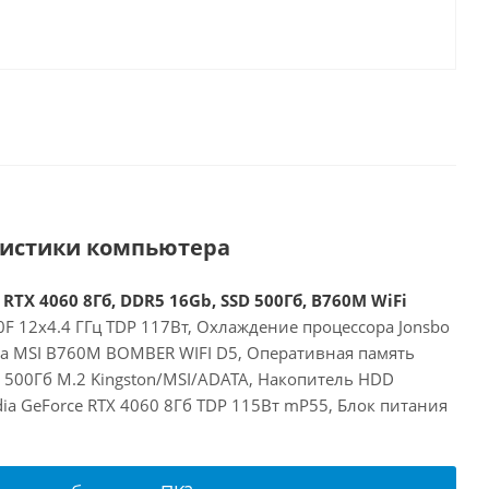
ристики компьютера
 RTX 4060 8Гб, DDR5 16Gb, SSD 500Гб, B760M WiFi
00F 12x4.4 ГГц TDP 117Вт, Охлаждение процессора Jonsbo
та MSI B760M BOMBER WIFI D5, Оперативная память
 500Гб M.2 Kingston/MSI/ADATA, Накопитель HDD
dia GeForce RTX 4060 8Гб TDP 115Вт mP55, Блок питания