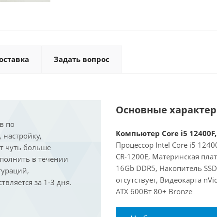
оставка
Задать вопрос
Основные характе
в по
Компьютер Core i5 12400F,
, настройку,
Процессор Intel Core i5 124
ит чуть больше
CR-1200E, Материнская пла
ыполнить в течении
16Gb DDR5, Накопитель SSD
гураций,
отсутствует, Видеокарта nVi
вляется за 1-3 дня.
ATX 600Вт 80+ Bronze