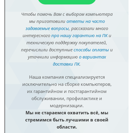
Чтобы помочь Вам с выбором компьютера
мы приготовили
ответы на часто
задаваемые вопросы
, рассказали много
интересного
про нашу гарантию на ПК
и
техническую поддержку покупателей,
перечислили доступные
способы оплаты
и
уточнили информацию
о вариантах
доставки ПК
.
Наша компания специализируется
исключительно на сборке компьютеров,
их гарантийном и постгарантийном
обслуживании, профилактике и
модернизации.
Мы не стараемся охватить всё, мы
стремимся быть лучшими в своей
области.