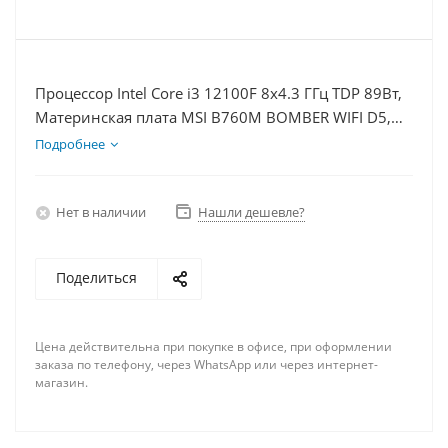
Процессор Intel Core i3 12100F 8x4.3 ГГц TDP 89Вт,
Материнская плата MSI B760M BOMBER WIFI D5,
Видеокарта RTX 4060 8Гб, Память DDR5 16Gb,
Подробнее
Диски SSD 500Гб, БП 600Вт
Нет в наличии
Нашли дешевле?
Поделиться
Цена действительна при покупке в офисе, при оформлении
заказа по телефону, через WhatsApp или через интернет-
магазин.