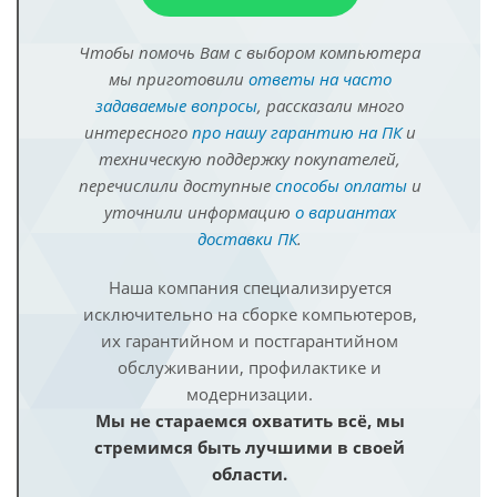
Чтобы помочь Вам с выбором компьютера
мы приготовили
ответы на часто
задаваемые вопросы
, рассказали много
интересного
про нашу гарантию на ПК
и
техническую поддержку покупателей,
перечислили доступные
способы оплаты
и
уточнили информацию
о вариантах
доставки ПК
.
Наша компания специализируется
исключительно на сборке компьютеров,
их гарантийном и постгарантийном
обслуживании, профилактике и
модернизации.
Мы не стараемся охватить всё, мы
стремимся быть лучшими в своей
области.