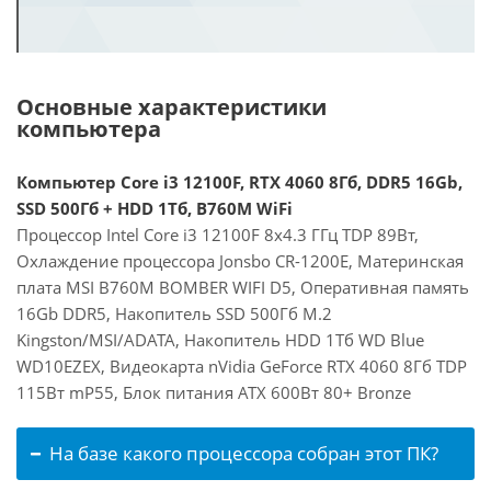
Основные характеристики
компьютера
Компьютер Core i3 12100F, RTX 4060 8Гб, DDR5 16Gb,
SSD 500Гб + HDD 1Тб, B760M WiFi
Процессор Intel Core i3 12100F 8x4.3 ГГц TDP 89Вт,
Охлаждение процессора Jonsbo CR-1200E, Материнская
плата MSI B760M BOMBER WIFI D5, Оперативная память
16Gb DDR5, Накопитель SSD 500Гб M.2
Kingston/MSI/ADATA, Накопитель HDD 1Тб WD Blue
WD10EZEX, Видеокарта nVidia GeForce RTX 4060 8Гб TDP
115Вт mP55, Блок питания ATX 600Вт 80+ Bronze
На базе какого процессора собран этот ПК?