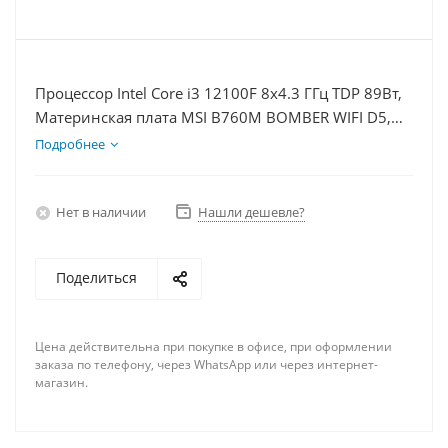
Процессор Intel Core i3 12100F 8x4.3 ГГц TDP 89Вт,
Материнская плата MSI B760M BOMBER WIFI D5,
Видеокарта RTX 4060 8Гб, Память DDR5 16Gb,
Подробнее
Диски SSD 500Гб + HDD 1Тб, БП 600Вт
Нет в наличии
Нашли дешевле?
Поделиться
Цена действительна при покупке в офисе, при оформлении
заказа по телефону, через WhatsApp или через интернет-
магазин.