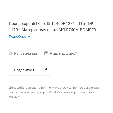
Процессор Intel Core i5 12400F 12x4.4 ГГц TDP
117Вт, Материнская плата MSI B760M BOMBER
WIFI D5, Видеокарта RTX 5060 8Гб, Память
Подробнее
DDR5 16Gb, Диски SSD 500Гб + HDD 1Тб, БП 600Вт
Нет в наличии
Нашли дешевле?
Поделиться
Цена действительна при покупке в офисе, при оформлении
заказа по телефону, через WhatsApp или через интернет-
магазин.