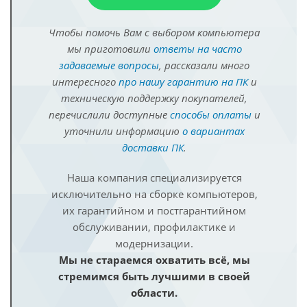
Чтобы помочь Вам с выбором компьютера
мы приготовили
ответы на часто
задаваемые вопросы
, рассказали много
интересного
про нашу гарантию на ПК
и
техническую поддержку покупателей,
перечислили доступные
способы оплаты
и
уточнили информацию
о вариантах
доставки ПК
.
Наша компания специализируется
исключительно на сборке компьютеров,
их гарантийном и постгарантийном
обслуживании, профилактике и
модернизации.
Мы не стараемся охватить всё, мы
стремимся быть лучшими в своей
области.