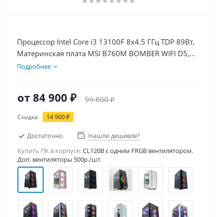
Процессор Intel Core i3 13100F 8x4.5 ГГц TDP 89Вт,
Материнская плата MSI B760M BOMBER WIFI D5,
Видеокарта RTX 3050 8Гб, Память DDR5 16Gb,
Подробнее
Диски SSD 500Гб, БП 600Вт
от
84 900 ₽
99 800 ₽
Скидка
14 900 ₽
Достаточно
Нашли дешевле?
Купить ПК в корпусе:
CL120B c одним FRGB вентилятором.
Доп. вентиляторы 500р./шт.