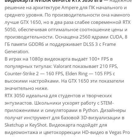
Видеокарта NVIDIA GeForce RTX 3050 8ГБ
— надёжное
решение на архитектуре Ampere для ПК начального и
среднего уровня. По производительности она намного
лучше GTX 1650, но в два раза слабее современной RTX
5050, обеспечивая оптимальное соотношение цены и
производительности. Оснащена 2560 ядрами CUDA, 8
ГБ памяти GDDR6 и поддерживает DLSS 3 с Frame
Generation.
В играх на 1080p видеокарта выдаёт 100+ FPS в
популярных титулах: Valorant показывает 210 FPS,
Counter-Strike 2 — 160 FPS, Elden Ring — 105 FPS с
высокими настройками. На GTX 1650 эти показатели
значительно ниже.
RTX 3050 идеальна для студентов и творческих
энтузиастов. Школьники ускорят работу с STEM-
приложениями и симуляторами в Python. Дизайнеры
получат инструмент для базовой 3D-визуализации в
Sketchup и KeyShot. Видеокарта подойдёт для
видеомонтажа и цветокоррекции HD-видео в Vegas Pro