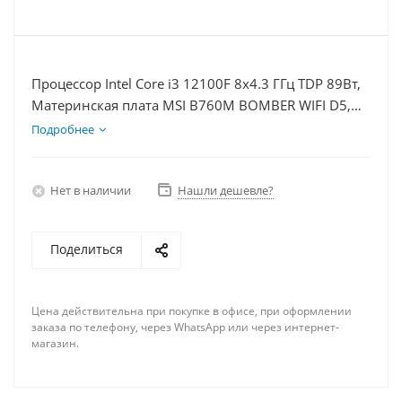
Процессор Intel Core i3 12100F 8x4.3 ГГц TDP 89Вт,
Материнская плата MSI B760M BOMBER WIFI D5,
Видеокарта RTX 3050 8Гб, Память DDR5 16Gb,
Подробнее
Диски SSD 500Гб + HDD 1Тб, БП 600Вт
Нет в наличии
Нашли дешевле?
Поделиться
Цена действительна при покупке в офисе, при оформлении
заказа по телефону, через WhatsApp или через интернет-
магазин.