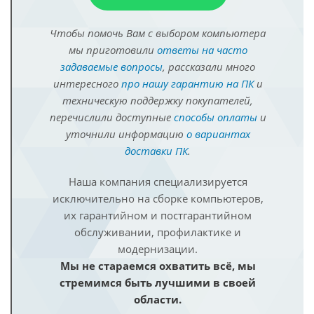
Чтобы помочь Вам с выбором компьютера
мы приготовили
ответы на часто
задаваемые вопросы
, рассказали много
интересного
про нашу гарантию на ПК
и
техническую поддержку покупателей,
перечислили доступные
способы оплаты
и
уточнили информацию
о вариантах
доставки ПК
.
Наша компания специализируется
исключительно на сборке компьютеров,
их гарантийном и постгарантийном
обслуживании, профилактике и
модернизации.
Мы не стараемся охватить всё, мы
стремимся быть лучшими в своей
области.