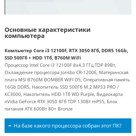
Основные характеристики
компьютера
Компьютер Core i3 12100F, RTX 3050 8Гб, DDR5 16Gb,
SSD 500Гб + HDD 1Тб, B760M WiFi
Процессор Intel Core i3 12100F 8x4.3 ГГц TDP 89Вт,
Охлаждение процессора Jonsbo CR-1200E, Материнская
плата MSI B760M BOMBER WIFI D5, Оперативная память
16Gb DDR5, Накопитель SSD 500Гб M.2 MP33 PRO /
KC3000, Накопитель HDD 1Тб WD Purple, Видеокарта
nVidia GeForce RTX 3050 8Гб TDP 130Вт mP55, Блок
питания ATX 600Вт 80+ Bronze
На базе какого процессора собран этот ПК?