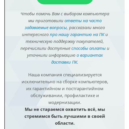
Чтобы помочь Вам с выбором компьютера
мы приготовили
ответы на часто
задаваемые вопросы
, рассказали много
интересного
про нашу гарантию на ПК
и
техническую поддержку покупателей,
перечислили доступные
способы оплаты
и
уточнили информацию
о вариантах
доставки ПК
.
Наша компания специализируется
исключительно на сборке компьютеров,
их гарантийном и постгарантийном
обслуживании, профилактике и
модернизации.
Мы не стараемся охватить всё, мы
стремимся быть лучшими в своей
области.