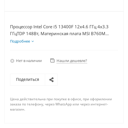
Процессор Intel Core i5 13400F 12x4.6 ГГц 4x3.3
ГГцTDP 148Вт, Материнская плата MSI B760M
BOMBER WIFI D5, Видеокарта RTX 3050 8Гб, Память
Подробнее
DDR5 16Gb, Диски SSD 500Гб + HDD 1Тб, БП 600Вт
Нет в наличии
Нашли дешевле?
Поделиться
Цена действительна при покупке в офисе, при оформлении
заказа по телефону, через WhatsApp или через интернет-
магазин.