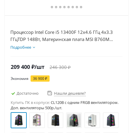
Процессор Intel Core i5 13400F 12x4.6 ГГц 4x3.3
ГГцTDP 148Вт, Материнская плата MSI B760M
BOMBER WIFI D5, Видеокарта RTX 5060Ti 16Гб,
Подробнее
Память DDR5 64Gb, Диски SSD 1000Гб + HDD 2Тб,
БП 600Вт
209 400
₽
/шт
246 300
₽
Экономия
36 900
₽
Достаточно
Нашли дешевле?
Купить ПК в корпусе:
CL120B c одним FRGB вентилятором.
Доп. вентиляторы 500р./шт.