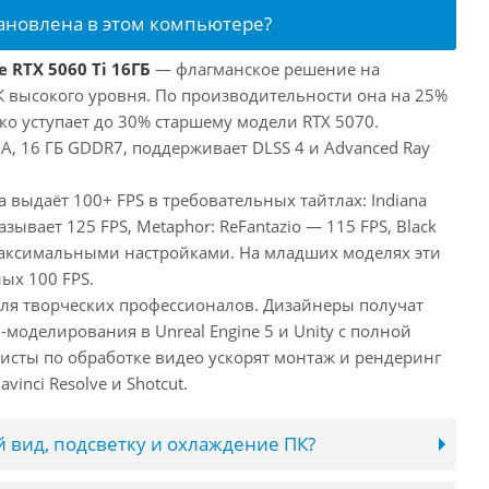
тановлена в этом компьютере?
 RTX 5060 Ti 16ГБ
— флагманское решение на
ПК высокого уровня. По производительности она на 25%
ко уступает до 30% старшему модели RTX 5070.
, 16 ГБ GDDR7, поддерживает DLSS 4 и Advanced Ray
а выдаёт 100+ FPS в требовательных тайтлах: Indiana
оказывает 125 FPS, Metaphor: ReFantazio — 115 FPS, Black
максимальными настройками. На младших моделях эти
ых 100 FPS.
 для творческих профессионалов. Дизайнеры получат
оделирования в Unreal Engine 5 и Unity с полной
исты по обработке видео ускорят монтаж и рендеринг
inci Resolve и Shotcut.
 вид, подсветку и охлаждение ПК?