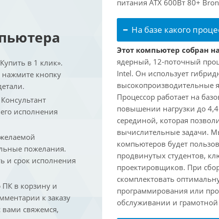
питания ATX 600Вт 80+ Bron
На базе какого проце
мпьютера
Этот компьютер собран на 
ядерный, 12-поточный проц
упить в 1 клик».
Intel. Он использует гибри
и нажмите кнопку
высокопроизводительные яд
детали.
Процессор работает на базо
. Консультант
повышении нагрузки до 4,4
 его исполнения
серединой, которая позвол
вычислительные задачи. Мы
 желаемой
компьютеров будет пользов
льные пожелания.
продвинутых студентов, кл
ть и срок исполнения
проектировщиков. При сбор
скомплектовать оптимальн
ПК в корзину и
программирования или про
омментарии к заказу
обслуживании и грамотной 
 вами свяжемся,