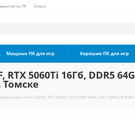
Гарантия на ПК
Услуги
Мощные ПК для игр
Хорошие ПК для игр
, RTX 5060Ti 16Гб, DDR5 64G
в Томске
Компьютер Core i5 12400F, RTX 5060Ti 16Гб, DDR5 64Gb, SSD 1000Гб, B760M W