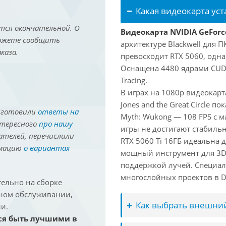
Какая видеокарта ус
тся окончательной. О
Видеокарта NVIDIA GeForce
можете сообщить
архитектуре Blackwell для 
каза.
превосходит RTX 5060, одна
Оснащена 4480 ядрами CUDA
Tracing.
В играх на 1080p видеокарт
Jones and the Great Circle п
иготовили
ответы на
Myth: Wukong — 108 FPS с 
нтересного
про нашу
игры не достигают стабильн
ателей, перечислили
RTX 5060 Ti 16ГБ идеальна
рмацию
о вариантах
мощный инструмент для 3D-м
поддержкой лучей. Специал
многослойных проектов в Dav
ельно на сборке
йном обслуживании,
Как выбрать внешний
и.
ся быть лучшими в