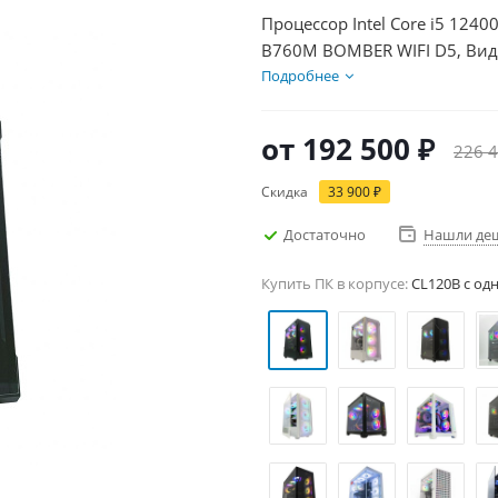
Процессор Intel Core i5 1240
B760M BOMBER WIFI D5, Виде
SSD 1000Гб, БП 600Вт
Подробнее
от
192 500 ₽
226 4
Скидка
33 900 ₽
Достаточно
Нашли де
Купить ПК в корпусе:
CL120B c од