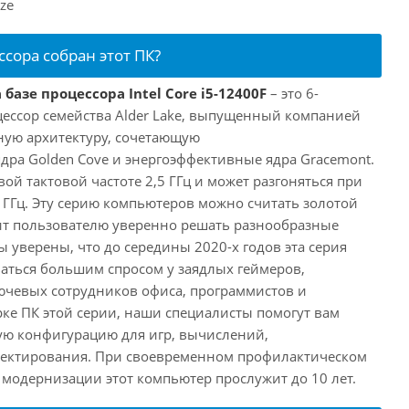
ze
ссора собран этот ПК?
базе процессора Intel Core i5-12400F
– это 6-
ессор семейства Alder Lake, выпущенный компанией
дную архитектуру, сочетающую
ра Golden Cove и энергоэффективные ядра Gracemont.
вой тактовой частоте 2,5 ГГц и может разгоняться при
 ГГц. Эту серию компьютеров можно считать золотой
ит пользователю уверенно решать разнообразные
 уверены, что до середины 2020-х годов эта серия
аться большим спросом у заядлых геймеров,
ючевых сотрудников офиса, программистов и
ке ПК этой серии, наши специалисты помогут вам
ую конфигурацию для игр, вычислений,
ектирования. При своевременном профилактическом
модернизации этот компьютер прослужит до 10 лет.