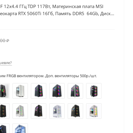
0F 12x4.4 ГГц TDP 117Вт, Материнская плата MSI
окарта RTX 5060Ti 16Гб, Память DDR5 64Gb, Диски
00 ₽
шевле?
ним FRGB вентилятором. Доп. вентиляторы 500р./шт.