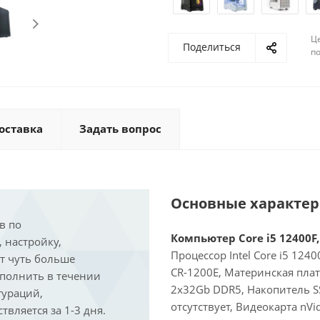
Ц
Поделиться
по
оставка
Задать вопрос
Основные характе
в по
Компьютер Core i5 12400F,
, настройку,
Процессор Intel Core i5 124
ит чуть больше
CR-1200E, Материнская пла
ыполнить в течении
2x32Gb DDR5, Накопитель S
гураций,
отсутствует, Видеокарта nVi
вляется за 1-3 дня.