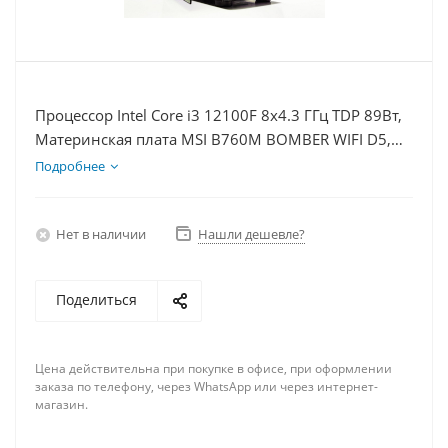
Процессор Intel Core i3 12100F 8x4.3 ГГц TDP 89Вт,
Материнская плата MSI B760M BOMBER WIFI D5,
Видеокарта RTX 5060Ti 8Гб, Память DDR5 64Gb,
Подробнее
Диски SSD 1000Гб + HDD 2Тб, БП 600Вт
Нет в наличии
Нашли дешевле?
Поделиться
Цена действительна при покупке в офисе, при оформлении
заказа по телефону, через WhatsApp или через интернет-
магазин.