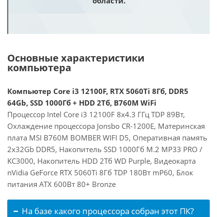
области.
Основные характеристики
компьютера
Компьютер Core i3 12100F, RTX 5060Ti 8Гб, DDR5
64Gb, SSD 1000Гб + HDD 2Тб, B760M WiFi
Процессор Intel Core i3 12100F 8x4.3 ГГц TDP 89Вт,
Охлаждение процессора Jonsbo CR-1200E, Материнская
плата MSI B760M BOMBER WIFI D5, Оперативная память
2x32Gb DDR5, Накопитель SSD 1000Гб M.2 MP33 PRO /
KC3000, Накопитель HDD 2Тб WD Purple, Видеокарта
nVidia GeForce RTX 5060Ti 8Гб TDP 180Вт mP60, Блок
питания ATX 600Вт 80+ Bronze
На базе какого процессора собран этот ПК?