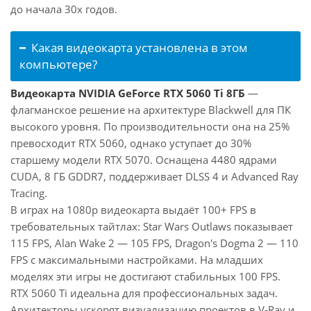
до начала 30х годов.
Какая видеокарта установлена в этом
компьютере?
Видеокарта NVIDIA GeForce RTX 5060 Ti 8ГБ
—
флагманское решение на архитектуре Blackwell для ПК
высокого уровня. По производительности она на 25%
превосходит RTX 5060, однако уступает до 30%
старшему модели RTX 5070. Оснащена 4480 ядрами
CUDA, 8 ГБ GDDR7, поддерживает DLSS 4 и Advanced Ray
Tracing.
В играх на 1080p видеокарта выдаёт 100+ FPS в
требовательных тайтлах: Star Wars Outlaws показывает
115 FPS, Alan Wake 2 — 105 FPS, Dragon's Dogma 2 — 110
FPS с максимальными настройками. На младших
моделях эти игры не достигают стабильных 100 FPS.
RTX 5060 Ti идеальна для профессиональных задач.
Архитекторы ускорят визуализацию проектов в V-Ray и