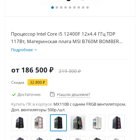
Процессор Intel Core i5 12400F 12x4.4 ГГц TDP
117Вт, Материнская плата MSI B760M BOMBER
WIFI D5, Видеокарта RTX 5060Ti 8Гб, Память
Подробнее
DDR5 64Gb, Диски SSD 1000Гб + HDD 1Тб, БП
600Вт
от
186 500 ₽
219 300 ₽
Скидка
32 800 ₽
Достаточно
Нашли дешевле?
Купить ПК в корпусе:
MX110B c одним FRGB вентилятором.
Доп. вентиляторы 500р./шт.