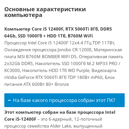
Основные характеристики
компьютера
Компьютер Core i5 12400F, RTX 5060Ti 8Гб, DDR5
64Gb, SSD 1000Гб + HDD 1Тб, B760M WiFi
Процессор Intel Core i5 12400F 12x4.4 ГГц TDP 117Вт,
Охлаждение процессора Jonsbo CR-1200E, Материнская
плата MSI B760M BOMBER WIFI D5, Оперативная память
2x32Gb DDR5, Накопитель SSD 1000Гб M.2 MP33 PRO /
KC3000, Накопитель HDD 1Тб WD Purple, Видеокарта
nVidia GeForce RTX 5060Ti 8Гб TDP 180Вт mP60, Блок
питания ATX 600Вт 80+ Bronze
На базе какого процессора собран этот ПК?
Этот компьютер собран на базе процессора Intel
Core i5-12400F
– это 6-ядерный, 12-поточный
процессор семейства Alder Lake, выпущенный