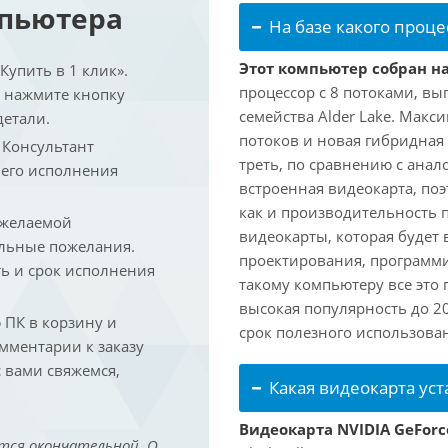
мпьютера
На базе какого проце
Этот компьютер собран на 
упить в 1 клик».
процессор с 8 потоками, вы
и нажмите кнопку
семейства Alder Lake. Макс
детали.
потоков и новая гибридная
. Консультант
треть, по сравнению с анал
 его исполнения
встроенная видеокарта, по
как и производительность 
 желаемой
видеокарты, которая будет 
льные пожелания.
проектирования, программ
ть и срок исполнения
такому компьютеру все это
высокая популярность до 2
ПК в корзину и
срок полезного использован
омментарии к заказу
 вами свяжемся,
Какая видеокарта ус
Видеокарта NVIDIA GeForc
тся окончательной. О