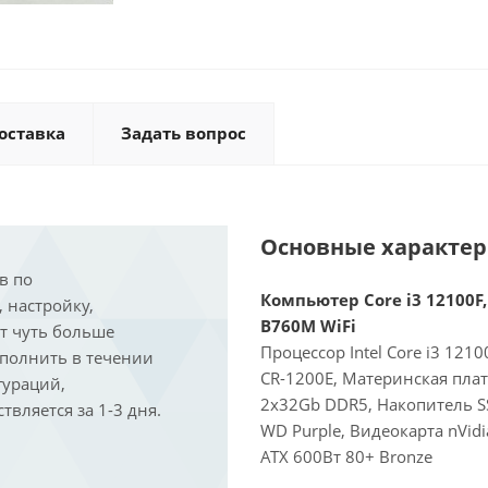
оставка
Задать вопрос
Основные характе
в по
Компьютер Core i3 12100F,
, настройку,
B760M WiFi
ит чуть больше
Процессор Intel Core i3 121
ыполнить в течении
CR-1200E, Материнская пла
гураций,
2x32Gb DDR5, Накопитель S
вляется за 1-3 дня.
WD Purple, Видеокарта nVid
ATX 600Вт 80+ Bronze