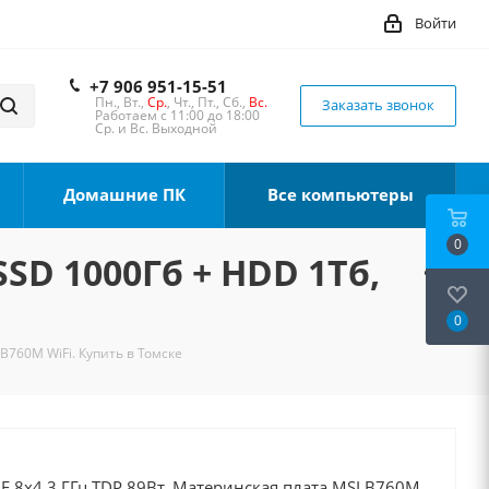
Войти
+7 906 951-15-51
Пн., Вт.,
Ср.
, Чт., Пт., Сб.,
Вс.
Заказать звонок
Работаем с 11:00 до 18:00
Ср. и Вс. Выходной
Домашние ПК
Все компьютеры
0
SSD 1000Гб + HDD 1Тб,
0
 B760M WiFi. Купить в Томске
00F 8x4.3 ГГц TDP 89Вт, Материнская плата MSI B760M