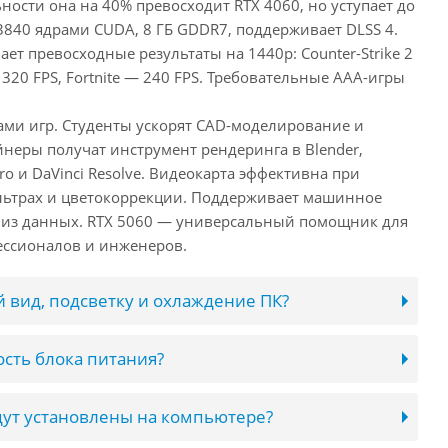
ьности она на 40% превосходит RTX 4060, но уступает до
3840 ядрами CUDA, 8 ГБ GDDR7, поддерживает DLSS 4.
ает превосходные результаты на 1440p: Counter-Strike 2
 320 FPS, Fortnite — 240 FPS. Требовательные AAA-игры
лами игр. Студенты ускорят CAD-моделирование и
неры получат инструмент рендеринга в Blender,
ro и DaVinci Resolve. Видеокарта эффективна при
льтрах и цветокоррекции. Поддерживает машинное
лиз данных. RTX 5060 — универсальный помощник для
ессионалов и инженеров.
 вид, подсветку и охлаждение ПК?
сть блока питания?
ут установлены на компьютере?