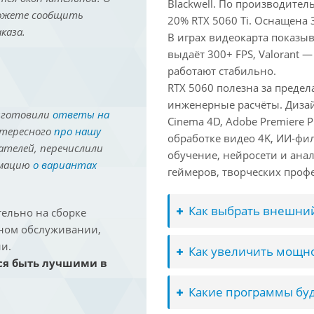
Blackwell. По производител
можете сообщить
20% RTX 5060 Ti. Оснащена 
каза.
В играх видеокарта показыв
выдаёт 300+ FPS, Valorant —
работают стабильно.
RTX 5060 полезна за преде
инженерные расчёты. Дизай
иготовили
ответы на
Cinema 4D, Adobe Premiere P
нтересного
про нашу
обработке видео 4K, ИИ-фи
ателей, перечислили
обучение, нейросети и ана
рмацию
о вариантах
геймеров, творческих проф
Как выбрать внешний
ельно на сборке
йном обслуживании,
и.
Как увеличить мощно
ся быть лучшими в
Какие программы буд