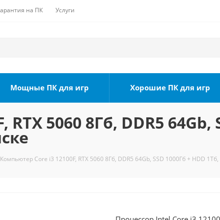
Гарантия на ПК
Услуги
Мощные ПК для игр
Хорошие ПК для игр
, RTX 5060 8Гб, DDR5 64Gb, 
мске
Компьютер Core i3 12100F, RTX 5060 8Гб, DDR5 64Gb, SSD 1000Гб + HDD 1Тб,
Процессор Intel Core i3 121