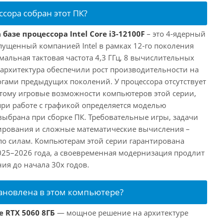
ссора собран этот ПК?
базе процессора Intel Core i3-12100F
– это 4-ядерный
пущенный компанией Intel в рамках 12-го поколения
имальная тактовая частота 4,3 ГГц, 8 вычислительных
 архитектура обеспечили рост производительности на
огами предыдущих поколений. У процессора отсутствует
этому игровые возможности компьютеров этой серии,
при работе с графикой определяется моделью
выбрана при сборке ПК. Требовательные игры, задачи
ирования и сложные математические вычисления –
 по силам. Компьютерам этой серии гарантирована
025–2026 года, а своевременная модернизация продлит
ия до начала 30х годов.
тановлена в этом компьютере?
e RTX 5060 8ГБ
— мощное решение на архитектуре