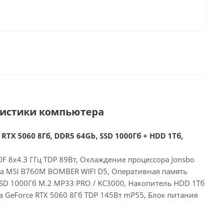
ристики компьютера
 RTX 5060 8Гб, DDR5 64Gb, SSD 1000Гб + HDD 1Тб,
00F 8x4.3 ГГц TDP 89Вт, Охлаждение процессора Jonsbo
та MSI B760M BOMBER WIFI D5, Оперативная память
SD 1000Гб M.2 MP33 PRO / KC3000, Накопитель HDD 1Тб
ia GeForce RTX 5060 8Гб TDP 145Вт mP55, Блок питания