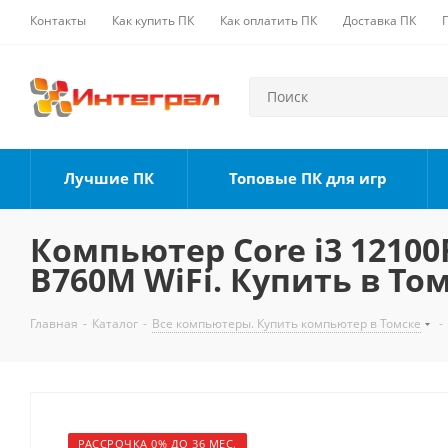
Контакты
Как купить ПК
Как оплатить ПК
Доставка ПК
Лучшие ПК
Топовые ПК для игр
Компьютер Core i3 12100F
B760M WiFi. Купить в То
Главная
-
Каталог
-
Все компьютеры. Купить компьютер в Томске
-
РАССРОЧКА 0% ДО 36 МЕС.