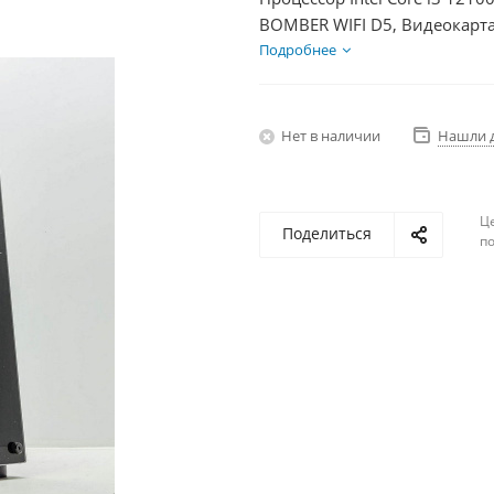
BOMBER WIFI D5, Видеокарта
1000Гб + HDD 1Тб, БП 600Вт
Подробнее
Нет в наличии
Нашли 
Ц
Поделиться
по