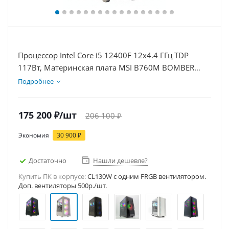
Процессор Intel Core i5 12400F 12x4.4 ГГц TDP
117Вт, Материнская плата MSI B760M BOMBER
WIFI D5, Видеокарта RTX 3050 8Гб, Память
Подробнее
DDR5 64Gb, Диски SSD 1000Гб + HDD 2Тб, БП
600Вт
175 200
₽
/шт
206 100
₽
Экономия
30 900
₽
Достаточно
Нашли дешевле?
Купить ПК в корпусе:
CL130W c одним FRGB вентилятором.
Доп. вентиляторы 500р./шт.