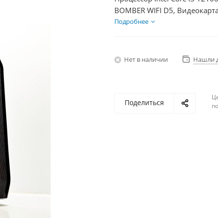
BOMBER WIFI D5, Видеокарта
1000Гб + HDD 2Тб, БП 600Вт
Подробнее
Нет в наличии
Нашли 
Ц
Поделиться
по