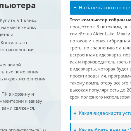
мпьютера
На базе какого проце
Этот компьютер собран на 
упить в 1 клик».
процессор с 8 потоками, вы
и нажмите кнопку
семейства Alder Lake. Макс
детали.
потоков и новая гибридная
. Консультант
треть, по сравнению с анал
 его исполнения
встроенная видеокарта, по
как и производительность 
 желаемой
видеокарты, которая будет 
льные пожелания.
проектирования, программ
ть и срок исполнения
такому компьютеру все это
высокая популярность до 2
ПК в корзину и
срок полезного использован
омментарии к заказу
 вами свяжемся,
Какая видеокарта ус
Как выбрать внешний
тся окончательной. О