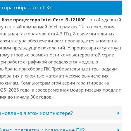
ссора собран этот ПК?
базе процессора Intel Core i3-12100F
– это 4-ядерный
пущенный компанией Intel в рамках 12-го поколения
имальная тактовая частота 4,3 ГГц, 8 вычислительных
 архитектура обеспечили рост производительности на
огами предыдущих поколений. У процессора отсутствует
этому игровые возможности компьютеров этой серии,
при работе с графикой определяется моделью
выбрана при сборке ПК. Требовательные игры, задачи
ирования и сложные математические вычисления –
 по силам. Компьютерам этой серии гарантирована
025–2026 года, а своевременная модернизация продлит
ия до начала 30х годов.
тановлена в этом компьютере?
 вид, подсветку и охлаждение ПК?