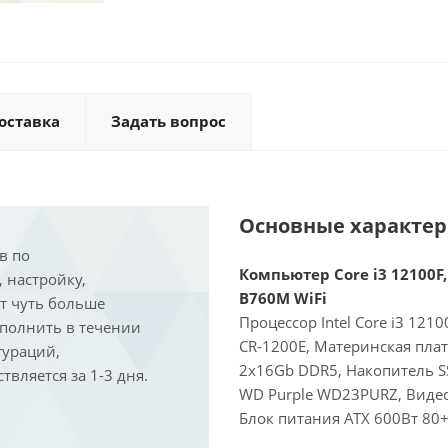
оставка
Задать вопрос
Основные характе
в по
Компьютер Core i3 12100F,
, настройку,
B760M WiFi
ит чуть больше
Процессор Intel Core i3 121
ыполнить в течении
CR-1200E, Материнская пла
гураций,
2x16Gb DDR5, Накопитель S
вляется за 1-3 дня.
WD Purple WD23PURZ, Видеок
Блок питания ATX 600Вт 80+