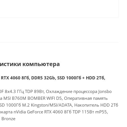
ристики компьютера
 RTX 4060 8Гб, DDR5 32Gb, SSD 1000Гб + HDD 2Тб,
00F 8x4.3 ГГц TDP 89Вт, Охлаждение процессора Jonsbo
та MSI B760M BOMBER WIFI D5, Оперативная память
SD 1000Гб M.2 Kingston/MSI/ADATA, Накопитель HDD 2Тб
арта nVidia GeForce RTX 4060 8Гб TDP 115Вт mP55,
 Bronze