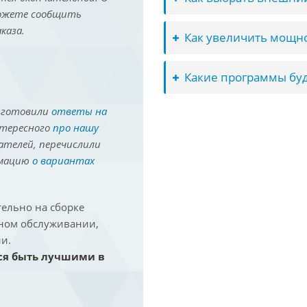
можете сообщить
каза.
Как увеличить мощно
Какие программы буд
иготовили
ответы на
нтересного
про нашу
ателей, перечислили
рмацию
о вариантах
ельно на сборке
йном обслуживании,
и.
ся быть лучшими в