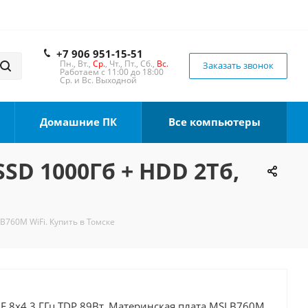
+7 906 951-15-51
Пн., Вт.,
Ср.
, Чт., Пт., Сб.,
Вс.
Заказать звонок
Работаем с 11:00 до 18:00
Ср. и Вс. Выходной
Домашние ПК
Все компьютеры
SSD 1000Гб + HDD 2Тб,
 B760M WiFi. Купить в Томске
00F 8x4.3 ГГц TDP 89Вт, Материнская плата MSI B760M