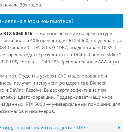
 начала 30х годов.
тановлена в этом компьютере?
e RTX 5060 8ГБ
— мощное решение на архитектуре
ьности она на 40% превосходит RTX 4060, но уступает до
3840 ядрами CUDA, 8 ГБ GDDR7, поддерживает DLSS 4.
ает превосходные результаты на 1440p: Counter-Strike 2
 320 FPS, Fortnite — 240 FPS. Требовательные AAA-игры
лами игр. Студенты ускорят CAD-моделирование и
неры получат инструмент рендеринга в Blender,
ro и DaVinci Resolve. Видеокарта эффективна при
льтрах и цветокоррекции. Поддерживает машинное
лиз данных. RTX 5060 — универсальный помощник для
ессионалов и инженеров.
 вид, подсветку и охлаждение ПК?