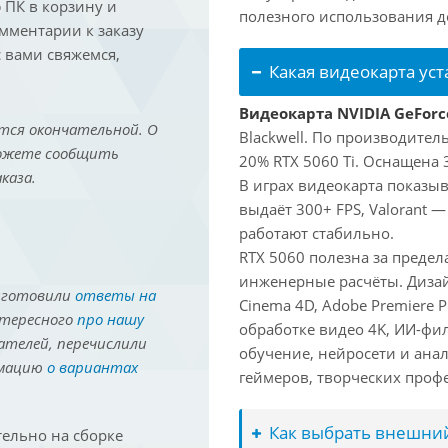
ПК в корзину и
полезного использования до
омментарии к заказу
 вами свяжемся,
Какая видеокарта ус
Видеокарта NVIDIA GeForc
тся окончательной. О
Blackwell. По производител
можете сообщить
20% RTX 5060 Ti. Оснащена 
каза.
В играх видеокарта показыв
выдаёт 300+ FPS, Valorant —
работают стабильно.
RTX 5060 полезна за преде
инженерные расчёты. Дизай
иготовили
ответы на
Cinema 4D, Adobe Premiere P
нтересного
про нашу
обработке видео 4K, ИИ-фи
ателей, перечислили
обучение, нейросети и ана
рмацию
о вариантах
геймеров, творческих проф
Как выбрать внешний
ельно на сборке