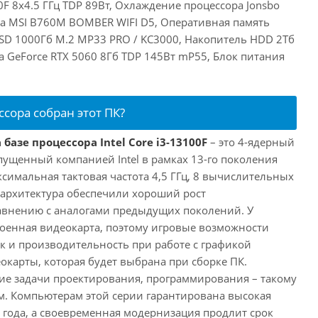
00F 8x4.5 ГГц TDP 89Вт, Охлаждение процессора Jonsbo
та MSI B760M BOMBER WIFI D5, Оперативная память
SD 1000Гб M.2 MP33 PRO / KC3000, Накопитель HDD 2Тб
ia GeForce RTX 5060 8Гб TDP 145Вт mP55, Блок питания
ссора собран этот ПК?
базе процессора Intel Core i3-13100F
– это 4-ядерный
пущенный компанией Intel в рамках 13-го поколения
аксимальная тактовая частота 4,5 ГГц, 8 вычислительных
 архитектура обеспечили хороший рост
авнению с аналогами предыдущих поколений. У
троенная видеокарта, поэтому игровые возможности
ак и производительность при работе с графикой
окарты, которая будет выбрана при сборке ПК.
ие задачи проектирования, программирования – такому
ам. Компьютерам этой серии гарантирована высокая
 года, а своевременная модернизация продлит срок