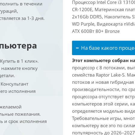
Процессор Intel Core i3 131
ыполнить в течении
CR-1200E, Материнская пла
гураций,
2x16Gb DDR5, Накопитель S
вляется за 1-3 дня.
WD Purple, Видеокарта nVid
ATX 600Вт 80+ Bronze
мпьютера
На базе какого проце
Этот компьютер собран на 
упить в 1 клик».
процессор с 8 потоками, вы
и нажмите кнопку
семейства Raptor Lake-S. М
детали.
потоков и новая гибридная
. Консультант
производительности, по ср
 его исполнения
процессора отсутствует вс
компьютеров этой серии, к
 желаемой
определяется моделью виде
льные пожелания.
Требовательные игры, мног
ть и срок исполнения
компьютеру все это по сил
популярность до 2026–2027