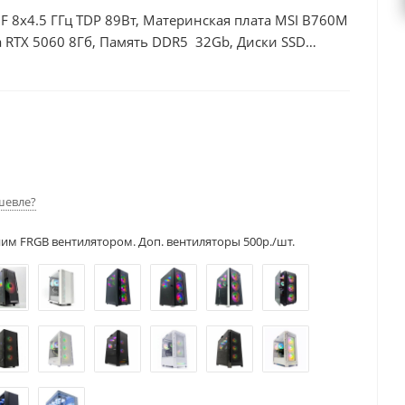
00F 8x4.5 ГГц TDP 89Вт, Материнская плата MSI B760M
 RTX 5060 8Гб, Память DDR5 32Gb, Диски SSD
шевле?
ним FRGB вентилятором. Доп. вентиляторы 500р./шт.