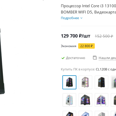
Процессор Intel Core i3 131
BOMBER WIFI D5, Видеокарта
1000Гб + HDD 2Тб, БП 600Вт
Подробнее
129 700
₽
/шт
152 500
₽
Экономия
22 800
₽
Достаточно
Нашли де
Купить ПК в корпусе:
CL120B c од