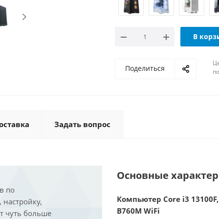
В корз
Ц
Поделиться
по
оставка
Задать вопрос
Основные характе
в по
Компьютер Core i3 13100F,
, настройку,
B760M WiFi
ит чуть больше