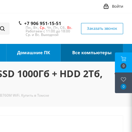
Войти
+7 906 951-15-51
Пн., Вт.,
Ср.
, Чт., Пт., Сб.,
Вс.
Заказать звонок
Работаем с 11:00 до 18:00
Ср. и Вс. Выходной
Домашние ПК
Все компьютеры
0
SSD 1000Гб + HDD 2Тб,
0
 B760M WiFi. Купить в Томске