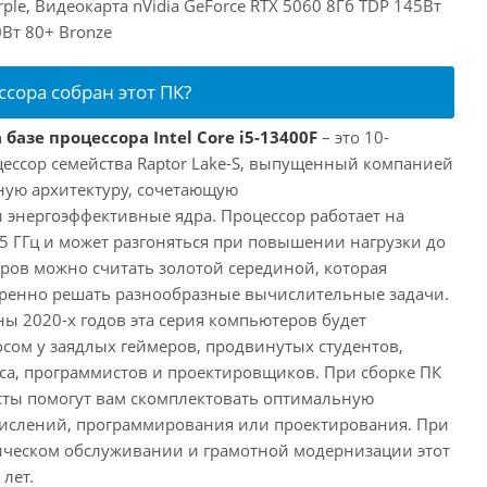
le, Видеокарта nVidia GeForce RTX 5060 8Гб TDP 145Вт
Вт 80+ Bronze
ссора собран этот ПК?
базе процессора Intel Core i5-13400F
– это 10-
ессор семейства Raptor Lake-S, выпущенный компанией
дную архитектуру, сочетающую
энергоэффективные ядра. Процессор работает на
,5 ГГц и может разгоняться при повышении нагрузки до
еров можно считать золотой серединой, которая
еренно решать разнообразные вычислительные задачи.
ы 2020-х годов эта серия компьютеров будет
сом у заядлых геймеров, продвинутых студентов,
а, программистов и проектировщиков. При сборке ПК
сты помогут вам скомплектовать оптимальную
числений, программирования или проектирования. При
ческом обслуживании и грамотной модернизации этот
лет.