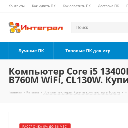
Контакты
Как купить ПК
Как оплатить ПК
Доставка ПК
Лучшие ПК
Топовые ПК для игр
Компьютер Core i5 13400F
B760M WiFi, CL130W. Куп
Главная
-
Каталог
-
Все компьютеры. Купить компьютер в Томске
-
РАССРОЧКА 0% ДО 36 МЕС.