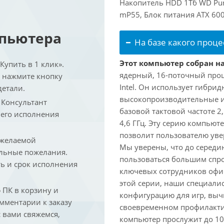
Накопитель HDD 1Тб WD Purp
mP55, Блок питания ATX 600
мпьютера
На базе какого проце
Этот компьютер собран на 
упить в 1 клик».
ядерный, 16-поточный проц
и нажмите кнопку
Intel. Он использует гибри
детали.
высокопроизводительные и 
. Консультант
базовой тактовой частоте 2
 его исполнения
4,6 ГГц. Эту серию компьют
позволит пользователю ув
 желаемой
Мы уверены, что до середин
льные пожелания.
пользоваться большим спро
ть и срок исполнения
ключевых сотрудников офис
этой серии, наши специали
ПК в корзину и
конфигурацию для игр, вы
омментарии к заказу
своевременном профилакти
 вами свяжемся,
компьютер прослужит до 10 