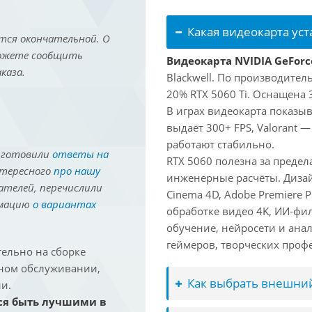
Какая видеокарта ус
тся окончательной. О
можете сообщить
Видеокарта NVIDIA GeForc
каза.
Blackwell. По производител
20% RTX 5060 Ti. Оснащена 
В играх видеокарта показыв
выдаёт 300+ FPS, Valorant —
работают стабильно.
иготовили
ответы на
RTX 5060 полезна за преде
нтересного
про нашу
инженерные расчёты. Дизай
ателей, перечислили
Cinema 4D, Adobe Premiere P
рмацию
о вариантах
обработке видео 4K, ИИ-фи
обучение, нейросети и ана
геймеров, творческих проф
ельно на сборке
йном обслуживании,
Как выбрать внешний
и.
ся быть лучшими в