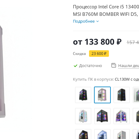
Процессор Intel Core i5 1340
MSI B760M BOMBER WIFI D5, 
Диски SSD 1000Гб + HDD 1Тб
Подробнее
от
133 800 ₽
157 4
Скидка
23 600 ₽
Достаточно
Нашли де
Купить ПК в корпусе:
CL130W c од