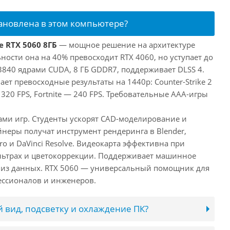
тановлена в этом компьютере?
e RTX 5060 8ГБ
— мощное решение на архитектуре
ьности она на 40% превосходит RTX 4060, но уступает до
3840 ядрами CUDA, 8 ГБ GDDR7, поддерживает DLSS 4.
ает превосходные результаты на 1440p: Counter-Strike 2
 320 FPS, Fortnite — 240 FPS. Требовательные AAA-игры
лами игр. Студенты ускорят CAD-моделирование и
неры получат инструмент рендеринга в Blender,
ro и DaVinci Resolve. Видеокарта эффективна при
льтрах и цветокоррекции. Поддерживает машинное
лиз данных. RTX 5060 — универсальный помощник для
ессионалов и инженеров.
 вид, подсветку и охлаждение ПК?