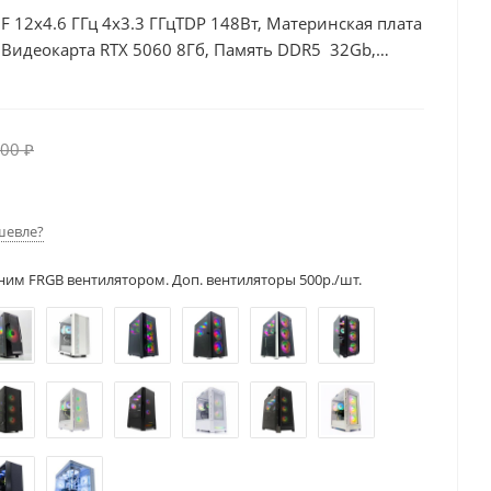
0F 12x4.6 ГГц 4x3.3 ГГцTDP 148Вт, Материнская плата
Видеокарта RTX 5060 8Гб, Память DDR5 32Gb,
, БП 600Вт
00 ₽
шевле?
ним FRGB вентилятором. Доп. вентиляторы 500р./шт.