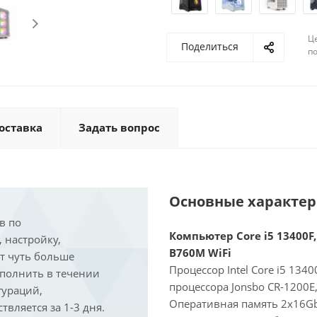
Ц
Поделиться
по
оставка
Задать вопрос
Основные характе
в по
Компьютер Core i5 13400F,
, настройку,
B760M WiFi
ит чуть больше
Процессор Intel Core i5 134
ыполнить в течении
процессора Jonsbo CR-1200E
гураций,
Оперативная память 2x16Gb
вляется за 1-3 дня.