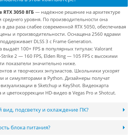
e RTX 3050 8ГБ
— надёжное решение на архитектуре
и среднего уровня. По производительности она
 в два раза слабее современной RTX 5050, обеспечивая
цены и производительности. Оснащена 2560 ядрами
поддерживает DLSS 3 с Frame Generation.
а выдаёт 100+ FPS в популярных титулах: Valorant
-Strike 2 — 160 FPS, Elden Ring — 105 FPS с высокими
ти показатели значительно ниже.
ентов и творческих энтузиастов. Школьники ускорят
и и симуляторами в Python. Дизайнеры получат
визуализации в Sketchup и KeyShot. Видеокарта
и цветокоррекции HD-видео в Vegas Pro и Shotcut.
 вид, подсветку и охлаждение ПК?
сть блока питания?