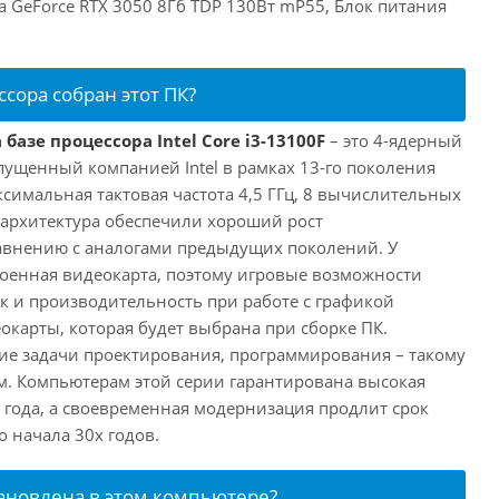
ia GeForce RTX 3050 8Гб TDP 130Вт mP55, Блок питания
ссора собран этот ПК?
базе процессора Intel Core i3-13100F
– это 4-ядерный
пущенный компанией Intel в рамках 13-го поколения
аксимальная тактовая частота 4,5 ГГц, 8 вычислительных
 архитектура обеспечили хороший рост
авнению с аналогами предыдущих поколений. У
троенная видеокарта, поэтому игровые возможности
ак и производительность при работе с графикой
окарты, которая будет выбрана при сборке ПК.
ие задачи проектирования, программирования – такому
ам. Компьютерам этой серии гарантирована высокая
 года, а своевременная модернизация продлит срок
 начала 30х годов.
тановлена в этом компьютере?