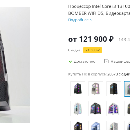
Процессор Intel Core i3 131
BOMBER WIFI D5, Видеокарта
1000Гб + HDD 2Тб, БП 600Вт
Подробнее
от
121 900 ₽
143 4
Скидка
21 500 ₽
Достаточно
Нашли де
Купить ПК в корпусе:
2057B c одн