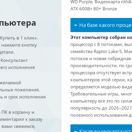
WD Purple, Видеокарта nVid
ATX 600Вт 80+ Bronze
мпьютера
На базе какого проце
Этот компьютер собран на 
упить в 1 клик».
процессор с 8 потоками, вы
и нажмите кнопку
семейства Raptor Lake-S. М
детали.
потоков и новая гибридная
. Консультант
производительности, по ср
 его исполнения
процессора отсутствует вс
компьютеров этой серии, к
 желаемой
определяется моделью виде
льные пожелания.
Требовательные игры, мног
ть и срок исполнения
компьютеру все это по сил
популярность до 2026–2027
ПК в корзину и
полезного использования до
омментарии к заказу
 вами свяжемся,
Какая видеокарта ус