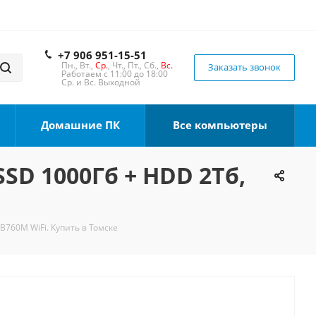
+7 906 951-15-51
Пн., Вт.,
Ср.
, Чт., Пт., Сб.,
Вс.
Заказать звонок
Работаем с 11:00 до 18:00
Ср. и Вс. Выходной
Домашние ПК
Все компьютеры
SSD 1000Гб + HDD 2Тб,
 B760M WiFi. Купить в Томске