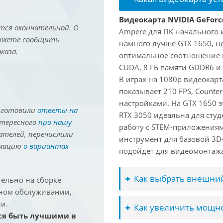
Видеокарта NVIDIA GeForc
тся окончательной. О
Ampere для ПК начального 
можете сообщить
намного лучше GTX 1650, но
каза.
оптимальное соотношение 
CUDA, 8 ГБ памяти GDDR6 и 
В играх на 1080p видеокарт
показывает 210 FPS, Counter
настройками. На GTX 1650 э
иготовили
ответы на
RTX 3050 идеальна для студ
нтересного
про нашу
работу с STEM-приложениям
ателей, перечислили
инструмент для базовой 3D-
рмацию
о вариантах
подойдёт для видеомонтажа 
Как выбрать внешний
ельно на сборке
йном обслуживании,
и.
Как увеличить мощно
ся быть лучшими в