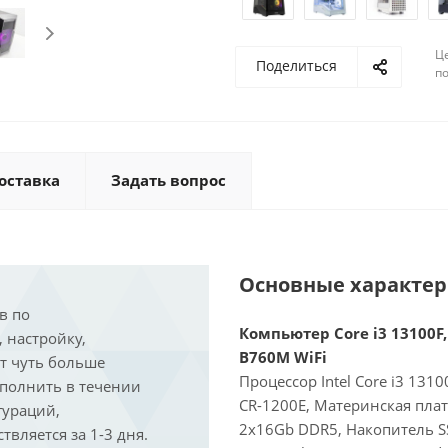
Ц
Поделиться
по
оставка
Задать вопрос
Основные характе
в по
Компьютер Core i3 13100F,
, настройку,
B760M WiFi
ит чуть больше
Процессор Intel Core i3 131
ыполнить в течении
CR-1200E, Материнская пла
гураций,
2x16Gb DDR5, Накопитель S
вляется за 1-3 дня.