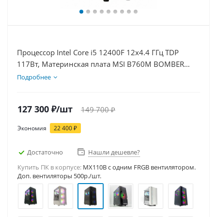
Процессор Intel Core i5 12400F 12x4.4 ГГц TDP
117Вт, Материнская плата MSI B760M BOMBER
WIFI D5, Видеокарта RTX 5060Ti 16Гб, Память
Подробнее
DDR5 16Gb, Диски SSD 1000Гб, БП 600Вт
127 300
₽
/шт
149 700
₽
Экономия
22 400
₽
Достаточно
Нашли дешевле?
Купить ПК в корпусе:
MX110B c одним FRGB вентилятором.
Доп. вентиляторы 500р./шт.