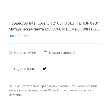
Процессор Intel Core i3 12100F 8x4.3 ГГц TDP 89Вт,
Материнская плата MSI B760M BOMBER WIFI D5,
Видеокарта RTX 4060 8Гб, Память DDR5 16Gb,
Подробнее
Диски SSD 1000Гб + HDD 1Тб, БП 600Вт
Нет в наличии
Нашли дешевле?
Поделиться
Цена действительна при покупке в офисе, при оформлении
заказа по телефону, через WhatsApp или через интернет-
магазин.