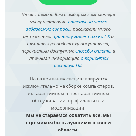
Чтобы помочь Вам с выбором компьютера
мы приготовили
ответы на часто
задаваемые вопросы
, рассказали много
интересного
про нашу гарантию на ПК
и
техническую поддержку покупателей,
перечислили доступные
способы оплаты
и
уточнили информацию
о вариантах
доставки ПК
.
Наша компания специализируется
исключительно на сборке компьютеров,
их гарантийном и постгарантийном
обслуживании, профилактике и
модернизации.
Мы не стараемся охватить всё, мы
стремимся быть лучшими в своей
области.