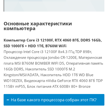
Основные характеристики
компьютера
Компьютер Core i3 12100F, RTX 4060 8Гб, DDR5 16Gb,
SSD 1000Гб + HDD 1Тб, B760M WiFi
Процессор Intel Core i3 12100F 8x4.3 ГГц TDP 89Вт,
Охлаждение процессора Jonsbo CR-1200E, Материнская
плата MSI B760M BOMBER WIFI D5, Оперативная память
16Gb DDR5, Накопитель SSD 1000Гб M.2
Kingston/MSI/ADATA, Накопитель HDD 1Тб WD Blue
WD10EZEX, Видеокарта nVidia GeForce RTX 4060 8Гб TDP
115Вт mP55, Блок питания ATX 600Вт 80+ Bronze
На базе какого процессора собран этот ПК?